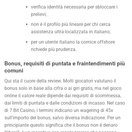
verifica identità necessaria per sbloccare i
prelievi;
non è il profilo più lineare per chi cerca
assistenza ultra-localizzata in italiano;
per un utente italiano la cornice offshore
richiede più prudenza.
Bonus, requisiti di puntata e fraintendimenti più
comuni
Qui sta il cuore della review. Molti giocatori valutano il
bonus solo in base alla cifra o ai giri gratis, ma nel gioco
online il valore reale dipende dai requisiti di scommessa,
dai limiti di puntata e dalle condizioni di incasso. Nel caso
di 7 Bit Casino, i termini indicano un wagering di 45x
sull’importo del bonus, salvo diversa indicazione. Per un
principiante questo significa che il bonus non è denaro