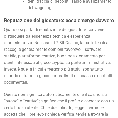
tieni traccia di depositi, saldo e avanzamento
del wagering.
Reputazione del giocatore: cosa emerge davvero
Quando si parla di reputazione del giocatore, conviene
distinguere tra esperienza tecnica e esperienza
amministrativa. Nel caso di 7 Bit Casino, la parte tecnica
raccoglie generalmente opinioni favorevoli: software
stabile, piattaforma reattiva, buon posizionamento per
utenti interessati al gioco crypto. La parte amministrativa,
invece, è quella in cui emergono più attriti, soprattutto
quando entrano in gioco bonus, limiti di incasso e controlli
documentali.
Questo non significa automaticamente che il casinò sia
“buono” o “cattivo”; significa che il profilo è coerente con un
certo tipo di utente. Chi è disciplinato, legge i termini e
accetta che il prelievo richieda verifica, tende a trovare la