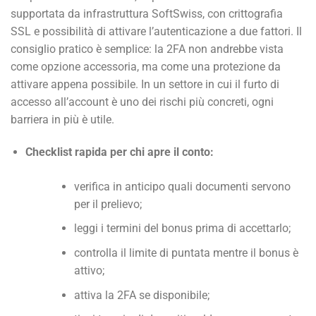
supportata da infrastruttura SoftSwiss, con crittografia
SSL e possibilità di attivare l’autenticazione a due fattori. Il
consiglio pratico è semplice: la 2FA non andrebbe vista
come opzione accessoria, ma come una protezione da
attivare appena possibile. In un settore in cui il furto di
accesso all’account è uno dei rischi più concreti, ogni
barriera in più è utile.
Checklist rapida per chi apre il conto:
verifica in anticipo quali documenti servono
per il prelievo;
leggi i termini del bonus prima di accettarlo;
controlla il limite di puntata mentre il bonus è
attivo;
attiva la 2FA se disponibile;