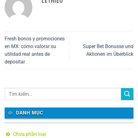
LETHIEU
Fresh bonos y promociones
en MX: cómo valorar su
Super Bet Bonusse und
utilidad real antes de
Aktionen im Überblick
depositar
DANH MỤC
Chưa phần loại