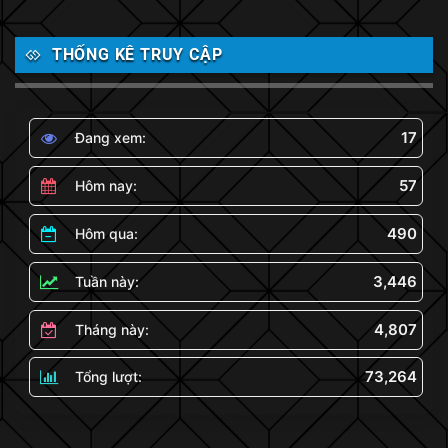
THỐNG KÊ TRUY CẬP
17
Đang xem:
57
Hôm nay:
490
Hôm qua:
3,446
Tuần này:
4,807
Tháng này:
73,264
Tổng lượt: