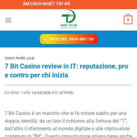
Chuyển
CH ÂM CÁCH NHIỆT TÂY ĐÔ
đến
nội
0
dung
HOTLINE: 0904 886 126
CHƯA PHẦN LOẠI
7 Bit Casino review in IT: reputazione, pro
e contro per chi inizia
ĐÃ ĐĂNG TRÊN
16/06/2026
BỞI
LETHIEU
7 Bit Casino è un marchio che si fa notare subito per una
doppia identità: da un lato il richiamo alla fortuna del “7”,
dall’altro il riferimento al mondo digitale e alle criptovalute
contenuto in “Bit”. Questa impostazione spiega bene anche