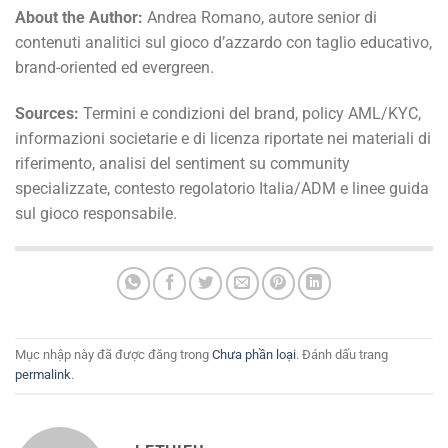
About the Author:
Andrea Romano, autore senior di
contenuti analitici sul gioco d’azzardo con taglio educativo,
brand-oriented ed evergreen.
Sources:
Termini e condizioni del brand, policy AML/KYC,
informazioni societarie e di licenza riportate nei materiali di
riferimento, analisi del sentiment su community
specializzate, contesto regolatorio Italia/ADM e linee guida
sul gioco responsabile.
Mục nhập này đã được đăng trong
Chưa phần loại
. Đánh dấu trang
permalink
.