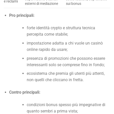
e reclami
esterni di mediazione
sui bonus
Pro principali:
forte identità crypto e struttura tecnica
percepita come stabile;
impostazione adatta a chi vuole un casinò
online rapido da usare;
presenza di promozioni che possono essere
interessanti solo se comprese fino in fondo;
ecosistema che premia gli utenti più attenti,
non quelli che cliccano in fretta.
Contro principali:
condizioni bonus spesso più impegnative di
quanto sembri a prima vista;