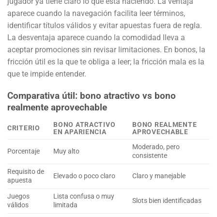
jugador ya tiene claro lo que está haciendo. La ventaja
aparece cuando la navegación facilita leer términos,
identificar títulos válidos y evitar apuestas fuera de regla.
La desventaja aparece cuando la comodidad lleva a
aceptar promociones sin revisar limitaciones. En bonos, la
fricción útil es la que te obliga a leer; la fricción mala es la
que te impide entender.
Comparativa útil: bono atractivo vs bono
realmente aprovechable
BONO ATRACTIVO
BONO REALMENTE
CRITERIO
EN APARIENCIA
APROVECHABLE
Moderado, pero
Porcentaje
Muy alto
consistente
Requisito de
Elevado o poco claro
Claro y manejable
apuesta
Juegos
Lista confusa o muy
Slots bien identificadas
válidos
limitada