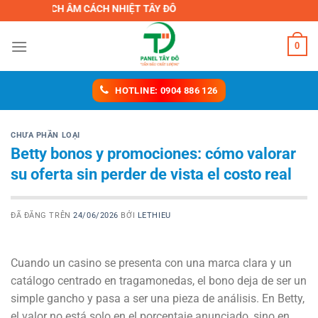
Chuyển
H CÁCH ÂM CÁCH NHIỆT TÂY ĐÔ
đến
nội
0
dung
HOTLINE: 0904 886 126
CHƯA PHẦN LOẠI
Betty bonos y promociones: cómo valorar
su oferta sin perder de vista el costo real
ĐÃ ĐĂNG TRÊN
24/06/2026
BỞI
LETHIEU
Cuando un casino se presenta con una marca clara y un
catálogo centrado en tragamonedas, el bono deja de ser un
simple gancho y pasa a ser una pieza de análisis. En Betty,
el valor no está solo en el porcentaje anunciado, sino en