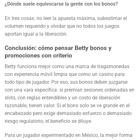
¿Dónde suele equivocarse la gente con los bonos?
En tres cosas: no leer la apuesta máxima, subestimar el
volumen requerido y olvidar que no todos los juegos
aportan igual a la liberación.
Conclusión: cómo pensar Betty bonos y
promociones con criterio
Betty funciona mejor como una marca de tragamonedas
con experiencia móvil limpia que como un casino para
todo tipo de jugador. Por eso, sus bonos deben juzgarse
con una vara específica: si premian sesiones ordenadas en
slots, con reglas entendibles y un costo de liberación
razonable, tienen valor. Si el bono solo se ve grande en el
encabezado pero exige demasiado esfuerzo o demasiado
riesgo regulatorio, el beneficio se diluye.
Para un jugador experimentado en México, la mejor forma