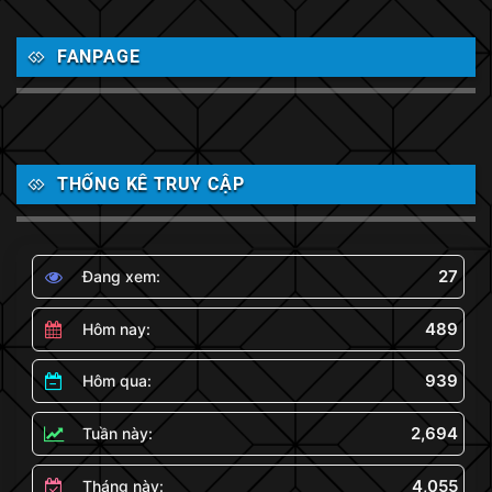
FANPAGE
THỐNG KÊ TRUY CẬP
27
Đang xem:
489
Hôm nay:
939
Hôm qua:
2,694
Tuần này:
4,055
Tháng này: