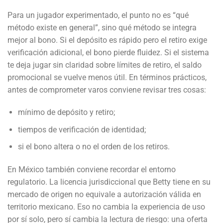
Para un jugador experimentado, el punto no es “qué
método existe en general”, sino qué método se integra
mejor al bono. Si el depósito es rápido pero el retiro exige
verificación adicional, el bono pierde fluidez. Si el sistema
te deja jugar sin claridad sobre límites de retiro, el saldo
promocional se vuelve menos útil. En términos prácticos,
antes de comprometer varos conviene revisar tres cosas:
mínimo de depósito y retiro;
tiempos de verificación de identidad;
si el bono altera o no el orden de los retiros.
En México también conviene recordar el entorno
regulatorio. La licencia jurisdiccional que Betty tiene en su
mercado de origen no equivale a autorización válida en
territorio mexicano. Eso no cambia la experiencia de uso
por sí solo, pero sí cambia la lectura de riesgo: una oferta