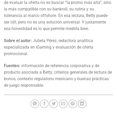
de evaluar la oferta no es buscar “la promo más alta”, sino
la más compatible con su bankroll, su rutina y su
tolerancia al marco offshore. En esa lectura, Betty puede
ser útil, pero no es una solución universal. Y justamente
esa honestidad es lo que permite medirla bien.
Sobre el autor:
Julieta Pérez, redactora analítica
especializada en iGaming y evaluación de oferta
promocional.
Fuentes:
información de referencia corporativa y de
producto asociada a Betty; criterios generales de lectura de
bonos; contexto regulatorio mexicano y buenas prácticas
de juego responsable.