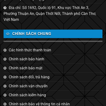
Địa chỉ: Số 1692, Quốc lộ 91, Khu vực Thới An 3,
Phường Thuận An, Quận Thốt Nốt, Thành phố Cần Thơ,
Việt Nam
CHÍNH SÁCH CHUNG
Các hình thức thanh toán
Chính sách bảo hành
Chính sách bảo mật
Chính sách đổi, trả hàng
Chính sách vận chuyển
Chính sách kiểm hàng
Chính sách bảo vệ thông tin cá nhân