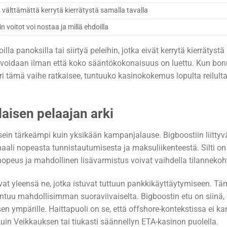
ät välttämättä kerrytä kierrätystä samalla tavalla
in voitot voi nostaa ja millä ehdoilla
illa panoksilla tai siirtyä peleihin, jotka eivät kerrytä kierrätystä
ktivoidaan ilman että koko sääntökokonaisuus on luettu. Kun bo
ri tämä vaihe ratkaisee, tuntuuko kasinokokemus lopulta reilulta
aisen pelaajan arki
ein tärkeämpi kuin yksikään kampanjalause. Bigboostiin liittyv
gnaali nopeasta tunnistautumisesta ja maksuliikenteestä. Silti o
opeus ja mahdollinen lisävarmistus voivat vaihdella tilannekoht
at yleensä ne, jotka istuvat tuttuun pankkikäyttäytymiseen. T
untuu mahdollisimman suoraviivaiselta. Bigboostin etu on siinä, 
 ympärille. Haittapuoli on se, että offshore-kontekstissa ei k
uin Veikkauksen tai tiukasti säännellyn ETA-kasinon puolella.