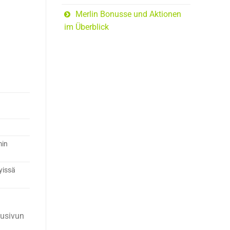
Merlin Bonusse und Aktionen
im Überblick
min
yissä
tusivun