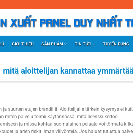
SẢN PHẨM
TIN TỨC
HỦ
GIỚI THIỆU
TUYỂN DỤNG
: mitä aloittelijan kannattaa ymmärtä
 suurten etujen brändillä. Aloittelijalle tärkein kysymys ei ku
n miten palvelu toimii käytännössä: mitä lisenssi kertoo
aamiseen ja missä kohtaa suomalainen pelaaja voi törmätä kitk
udet ja arjen riskit ilman ylilyöntejä. Jos haluat tutustua palv