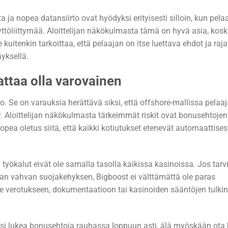
 ja nopea datansiirto ovat hyödyksi erityisesti silloin, kun pela
ttöliittymää. Aloittelijan näkökulmasta tämä on hyvä asia, kos
uitenkin tarkoittaa, että pelaajan on itse luettava ehdot ja raja
äyksellä.
nattaa olla varovainen
no. Se on varauksia herättävä siksi, että offshore-mallissa pelaa
 Aloittelijan näkökulmasta tärkeimmät riskit ovat bonusehtojen
pea oletus siitä, että kaikki kotiutukset etenevät automaattises
yökalut eivät ole samalla tasolla kaikissa kasinoissa. Jos tarvi
man vahvan suojakehyksen, Bigboost ei välttämättä ole paras
lle verotukseen, dokumentaatioon tai kasinoiden sääntöjen tulki
saisi lukea bonusehtoja rauhassa loppuun asti, älä myöskään ota