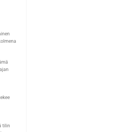
ainen
 kolmena
tämä
aajan
tekee
tilin