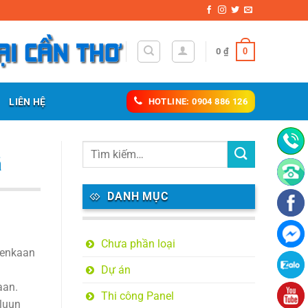
0
0
₫
LIÊN HỆ
HOTLINE: 0904 886 126
ä
DANH MỤC
Chưa phần loại
itenkaan
Dự án
aan.
Thi công Panel
eluun