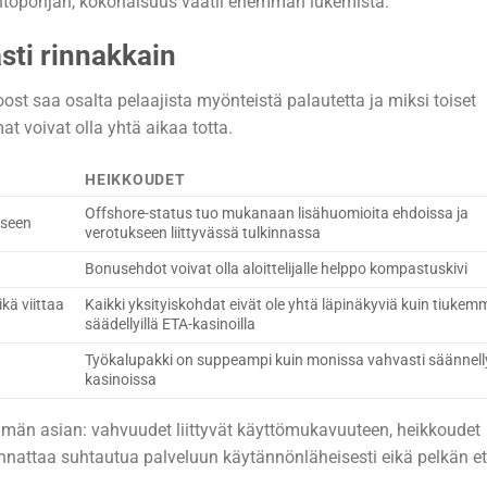
ntöpohjan, kokonaisuus vaatii enemmän lukemista.
sti rinnakkain
st saa osalta pelaajista myönteistä palautetta ja miksi toiset
 voivat olla yhtä aikaa totta.
HEIKKOUDET
Offshore-status tuo mukanaan lisähuomioita ehdoissa ja
iseen
verotukseen liittyvässä tulkinnassa
Bonusehdot voivat olla aloittelijalle helppo kompastuskivi
kä viittaa
Kaikki yksityiskohdat eivät ole yhtä läpinäkyviä kuin tiukem
säädellyillä ETA-kasinoilla
Työkalupakki on suppeampi kuin monissa vahvasti säännell
kasinoissa
immän asian: vahvuudet liittyvät käyttömukavuuteen, heikkoudet
 kannattaa suhtautua palveluun käytännönläheisesti eikä pelkän e