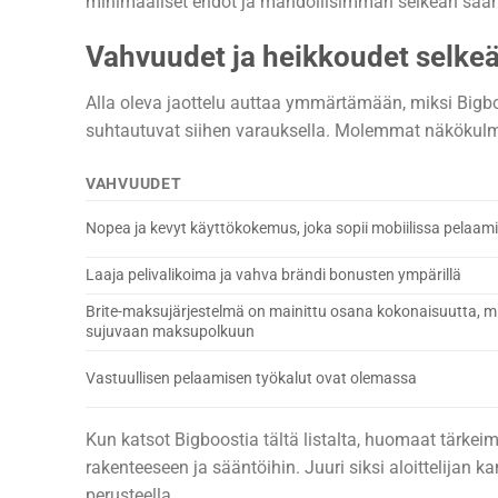
minimaaliset ehdot ja mahdollisimman selkeän sää
Vahvuudet ja heikkoudet selkeä
Alla oleva jaottelu auttaa ymmärtämään, miksi Bigboo
suhtautuvat siihen varauksella. Molemmat näkökulmat
VAHVUUDET
Nopea ja kevyt käyttökokemus, joka sopii mobiilissa pelaam
Laaja pelivalikoima ja vahva brändi bonusten ympärillä
Brite-maksujärjestelmä on mainittu osana kokonaisuutta, mi
sujuvaan maksupolkuun
Vastuullisen pelaamisen työkalut ovat olemassa
Kun katsot Bigboostia tältä listalta, huomaat tärke
rakenteeseen ja sääntöihin. Juuri siksi aloittelijan
perusteella.