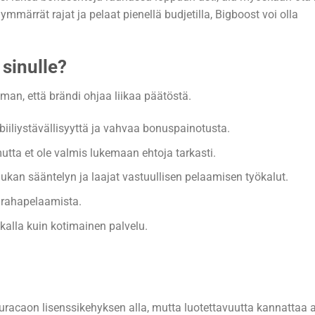
ymmärrät rajat ja pelaat pienellä budjetilla, Bigboost voi olla
 sinulle?
man, että brändi ohjaa liikaa päätöstä.
biiliystävällisyyttä ja vahvaa bonuspainotusta.
mutta et ole valmis lukemaan ehtoja tarkasti.
iukan sääntelyn ja laajat vastuullisen pelaamisen työkalut.
a rahapelaamista.
ikalla kuin kotimainen palvelu.
uracaon lisenssikehyksen alla, mutta luotettavuutta kannattaa 