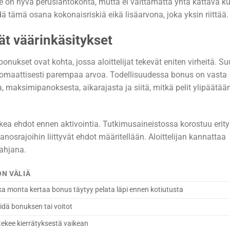
 on hyvä peruslähtökohta, mutta ei välttämättä yhtä kattava ku
hdä tämä osana kokonaisriskiä eikä lisäarvona, joka yksin riittää.
ät väärinkäsitykset
onukset ovat kohta, jossa aloittelijat tekevät eniten virheitä. Su
utomaattisesti parempaa arvoa. Todellisuudessa bonus on vasta
, maksimipanoksesta, aikarajasta ja siitä, mitkä pelit ylipäätää
ea ehdot ennen aktivointia. Tutkimusaineistossa korostuu erity
anosrajoihin liittyvät ehdot määritellään. Aloittelijan kannattaa
ahjana.
ON VÄLIÄ
ka monta kertaa bonus täytyy pelata läpi ennen kotiutusta
öidä bonuksen tai voitot
 tekee kierrätyksestä vaikean