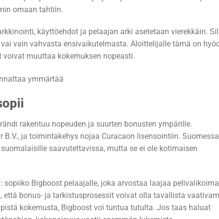
n omaan tahtiin.
kkinointi, käyttöehdot ja pelaajan arki asetetaan vierekkäin. Sil
ai vain vahvasta ensivaikutelmasta. Aloittelijalle tämä on hyöd
t voivat muuttaa kokemuksen nopeasti.
sopii
rändi rakentuu nopeuden ja suurten bonusten ympärille.
ar B.V., ja toimintakehys nojaa Curacaon lisensointiin. Suomess
suomalaisille saavutettavissa, mutta se ei ole kotimaisen
: sopiiko Bigboost pelaajalle, joka arvostaa laajaa pelivalikoima
että bonus- ja tarkistusprosessit voivat olla tavallista vaativa
pistä kokemusta, Bigboost voi tuntua tutulta. Jos taas haluat