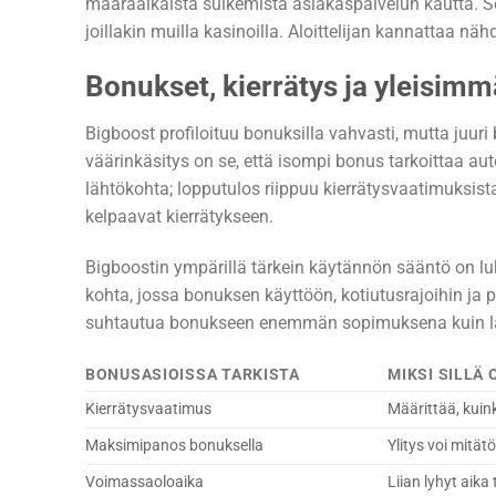
määräaikaista sulkemista asiakaspalvelun kautta. Se
joillakin muilla kasinoilla. Aloittelijan kannattaa nä
Bonukset, kierrätys ja yleisimm
Bigboost profiloituu bonuksilla vahvasti, mutta juuri b
väärinkäsitys on se, että isompi bonus tarkoittaa a
lähtökohta; lopputulos riippuu kierrätysvaatimuksista
kelpaavat kierrätykseen.
Bigboostin ympärillä tärkein käytännön sääntö on luk
kohta, jossa bonuksen käyttöön, kotiutusrajoihin ja p
suhtautua bonukseen enemmän sopimuksena kuin l
BONUSASIOISSA TARKISTA
MIKSI SILLÄ 
Kierrätysvaatimus
Määrittää, kuin
Maksimipanos bonuksella
Ylitys voi mität
Voimassaoloaika
Liian lyhyt aika