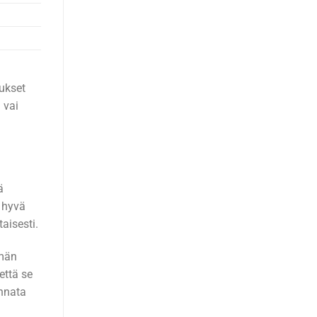
nukset
 vai
ä
n hyvä
aisesti.
ämän
että se
annata