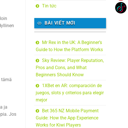
Tin tức
loin
BÀI VIẾT MỚI
yllinen
Mr Rex in the UK: A Beginner’s
Guide to How the Platform Works
Sky Review: Player Reputation,
Pros and Cons, and What
Beginners Should Know
a tämä
1XBet en AR: comparación de
juegos, slots y criterios para elegir
mejor
a ja
Bet 365 NZ Mobile Payment
mpia. Jos
Guide: How the App Experience
Works for Kiwi Players