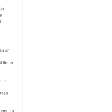
aja
ka
t
jan on
ti ilman
tset
ntaan
 bonusta