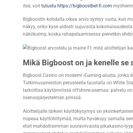
itse, voit
tutustu https://bigboostbet-fi.com
myöhemmi
Bigboostin kohdalla oikea arvio syntyy vasta, kun mar
näkyy, onko kyse aidosti sujuvasta kokonaisuudesta v
näkökulma, koska rahapelaamisessa pienetkin ehdo
Mikä Bigboost on ja kenelle se 
Bigboost Casino on moderni iGaming-alusta, jonka b
Tutkimusaineiston perusteella taustalla on White St
tarkoittaa käytännössä offshore-asemaa: palvelu on 
lisenssijärjestelmän piirissä.
Aloittelijalle tärkein käyttökysymys on yksinkertainen
nopeaa käyttöliittymää, mutta hyväksyy samalla sen, 
etsit mahdollisimman suoraviivaista pikakasino-tyyp