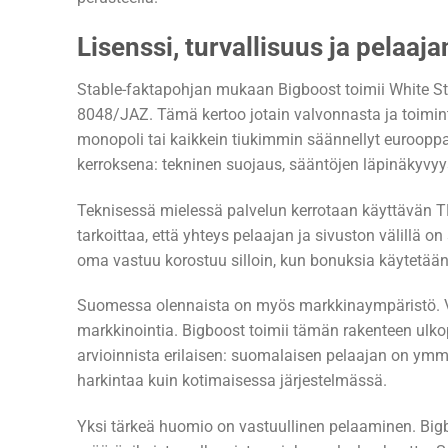
Lisenssi, turvallisuus ja pelaaj
Stable-faktapohjan mukaan Bigboost toimii White Star
8048/JAZ. Tämä kertoo jotain valvonnasta ja toimin
monopoli tai kaikkein tiukimmin säännellyt eurooppala
kerroksena: tekninen suojaus, sääntöjen läpinäkyvyy
Teknisessä mielessä palvelun kerrotaan käyttävän 
tarkoittaa, että yhteys pelaajan ja sivuston välillä on
oma vastuu korostuu silloin, kun bonuksia käytetään
Suomessa olennaista on myös markkinaympäristö. Vei
markkinointia. Bigboost toimii tämän rakenteen ulkop
arvioinnista erilaisen: suomalaisen pelaajan on ymm
harkintaa kuin kotimaisessa järjestelmässä.
Yksi tärkeä huomio on vastuullinen pelaaminen. Bigboo