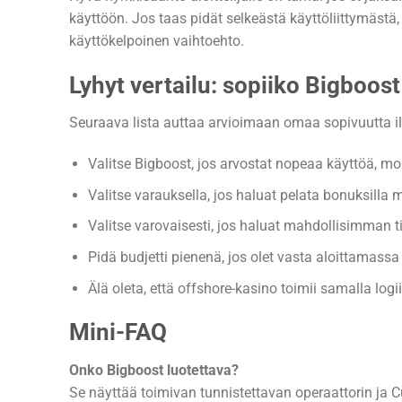
käyttöön. Jos taas pidät selkeästä käyttöliittymästä, 
käyttökelpoinen vaihtoehto.
Lyhyt vertailu: sopiiko Bigboost
Seuraava lista auttaa arvioimaan omaa sopivuutta il
Valitse Bigboost, jos arvostat nopeaa käyttöä, mo
Valitse varauksella, jos haluat pelata bonuksilla 
Valitse varovaisesti, jos haluat mahdollisimman t
Pidä budjetti pienenä, jos olet vasta aloittamass
Älä oleta, että offshore-kasino toimii samalla logi
Mini-FAQ
Onko Bigboost luotettava?
Se näyttää toimivan tunnistettavan operaattorin ja C