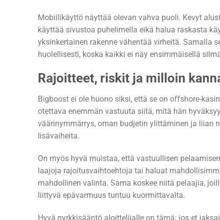
Mobiilikäyttö näyttää olevan vahva puoli. Kevyt alusta
käyttää sivustoa puhelimella eikä halua raskasta käy
yksinkertainen rakenne vähentää virheitä. Samalla se k
huolellisesti, koska kaikki ei näy ensimmäisellä silm
Rajoitteet, riskit ja milloin kan
Bigboost ei ole huono siksi, että se on offshore-kasi
otettava enemmän vastuuta siitä, mitä hän hyväksyy.
väärinymmärrys, oman budjetin ylittäminen ja liian no
lisävaiheita.
On myös hyvä muistaa, että vastuullisen pelaamisen t
laajoja rajoitusvaihtoehtoja tai haluat mahdollisim
mahdollinen valinta. Sama koskee niitä pelaajia, joi
liittyvä epävarmuus tuntuu kuormittavalta.
Hyvä nyrkkisääntö aloittelijalle on tämä: jos et jak