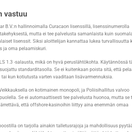
an vastuu
 B.V.:n hallinnoimalla Curacaon lisenssillä, lisenssinumerolla
takehyksestä, mutta ei tee palvelusta samanlaista kuin suomal
iset lisenssit. Siksi aloittelijan kannattaa lukea turvallisuutta
s ja oma pelaamiskuri.
TLS 1.3 -salausta, mikä on hyvä peruslähtökohta. Käytännössä 
 suojattu standarditasolla. Se ei kuitenkaan poista sitä, että pel
 tai kun kotiutusta varten vaaditaan lisävarmennuksia.
kkauksella on kotimainen monopoli, ja Poliisihallitus valvoo
uolella. Se ei automaattisesti tee palvelusta huonoa, mutta se 
ärrettävä, että offshore-kasinoihin liittyy aina enemmän omaa
stilla on tarjolla ainakin talletusrajoja ja mahdollisuus pyytää 