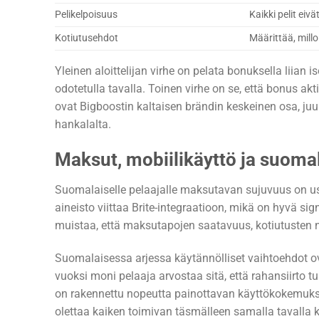
Pelikelpoisuus
Kaikki pelit eiv
Kotiutusehdot
Määrittää, millo
Yleinen aloittelijan virhe on pelata bonuksella liian iso
odotetulla tavalla. Toinen virhe on se, että bonus a
ovat Bigboostin kaltaisen brändin keskeinen osa, juu
hankalalta.
Maksut, mobiilikäyttö ja suomal
Suomalaiselle pelaajalle maksutavan sujuvuus on us
aineisto viittaa Brite-integraatioon, mikä on hyvä si
muistaa, että maksutapojen saatavuus, kotiutusten n
Suomalaisessa arjessa käytännölliset vaihtoehdot ov
vuoksi moni pelaaja arvostaa sitä, että rahansiirto t
on rakennettu nopeutta painottavan käyttökokemuksen
olettaa kaiken toimivan täsmälleen samalla tavalla k