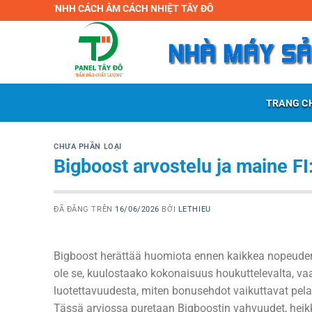
Chuyển
Y TNHH CÁCH ÂM CÁCH NHIỆT TÂY ĐÔ
đến
nội
dung
TRANG C
CHƯA PHẦN LOẠI
Bigboost arvostelu ja maine FI
ĐÃ ĐĂNG TRÊN
16/06/2026
BỞI
LETHIEU
Bigboost herättää huomiota ennen kaikkea nopeuden ja
ole se, kuulostaako kokonaisuus houkuttelevalta, vaa
luotettavuudesta, miten bonusehdot vaikuttavat pel
Tässä arviossa puretaan Bigboostin vahvuudet, heikko