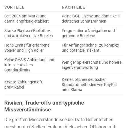
VORTEILE
NACHTEILE
Seit 2004 am Markt und
Keine GGL-Lizenz und damit kein
damit langfristig etabliert
deutscher Schutzrahmen
Starke Playtech-Bibliothek
Fragmentierte Navigation und
und attraktiver Live-Bereich
getrennte Bereiche
Hohe Limits für erfahrene
Für Anfänger schnell zu komplex
Spieler und High Roller
und potenziell riskant
Keine OASIS-Anbindung und
Weniger Spielerschutz und höhere
keine deutschen
Eigenverantwortung
Standardlimits
Keine üblichen deutschen
Krypto-Zahlungen oft
Standardmethoden wie PayPal
praktikabel
oder Klarna
Risiken, Trade-offs und typische
Missverständnisse
Die größten Missverständnisse bei Dafa Bet entstehen
meist an drei Stellen. Erstens: Viele setzen Offshore mit