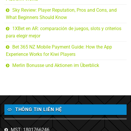
Sky Review: Player Reputation, Pros and Cons, and
What Beginners Should Know
1XBet en AR: comparación de juegos, slots y criterios
para elegir mejor
Bet 365 NZ Mobile Payment Guide: How the App
Experience Works for Kiwi Players
Merlin Bonusse und Aktionen im Überblick
THÔNG TIN LIÊN HỆ
MST: 1801766246