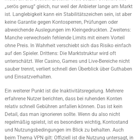
„serös genug“ gleich, nur weil der Anbieter lange am Markt
ist. Langlebigkeit kann ein Stabilitätszeichen sein, ist aber
keine Garantie gegen Kontosperren, Prüfungen oder
abweichende Auslegungen im Kleingedruckten. Zweitens:
Manche verwechseln fehlende Limits mit einem Vorteil
ohne Preis. In Wahrheit verschiebt sich das Risiko einfach
auf den Spieler. Drittens: Die Marktstruktur wird oft
unterschätzt. Wer Casino, Games und Live-Bereiche nicht
sauber trennt, verliert schnell den Überblick über Guthaben
und Einsatzverhalten.
Ein weiterer Punkt ist die Inaktivitätsregelung. Mehrere
erfahrene Nutzer berichten, dass bei ruhenden Konten
relativ schnell Gebühren anfallen können. Das ist kein
Detail, das man ignorieren sollte. Wenn du also nicht
regelmäßig spielst, ist es besonders wichtig, Kontostand
und Nutzungsbedingungen im Blick zu behalten. Auch
beim Thema VPN gilt: Offiziell ist die Nutzung untersagt, in