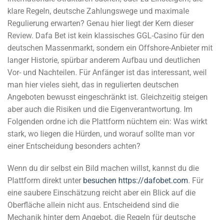
klare Regeln, deutsche Zahlungswege und maximale
Regulierung erwarten? Genau hier liegt der Kern dieser
Review. Dafa Bet ist kein klassisches GGL-Casino für den
deutschen Massenmarkt, sondern ein Offshore-Anbieter mit
langer Historie, spürbar anderem Aufbau und deutlichen
Vor- und Nachteilen. Für Anfänger ist das interessant, weil
man hier vieles sieht, das in regulierten deutschen
Angeboten bewusst eingeschränkt ist. Gleichzeitig steigen
aber auch die Risiken und die Eigenverantwortung. Im
Folgenden ordne ich die Plattform nüchtern ein: Was wirkt
stark, wo liegen die Hürden, und worauf sollte man vor
einer Entscheidung besonders achten?
Wenn du dir selbst ein Bild machen willst, kannst du die
Plattform direkt unter
besuchen https://dafobet.com
. Für
eine saubere Einschätzung reicht aber ein Blick auf die
Oberfläche allein nicht aus. Entscheidend sind die
Mechanik hinter dem Angebot, die Regeln für deutsche