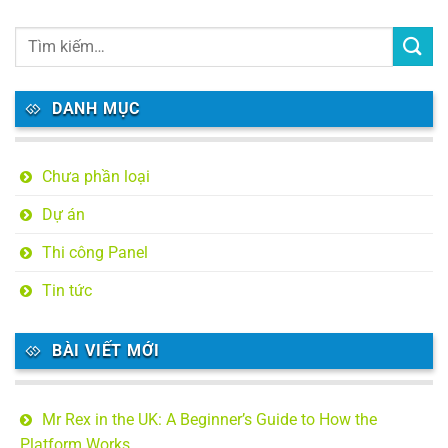
DANH MỤC
Chưa phần loại
Dự án
Thi công Panel
Tin tức
BÀI VIẾT MỚI
Mr Rex in the UK: A Beginner’s Guide to How the
Platform Works