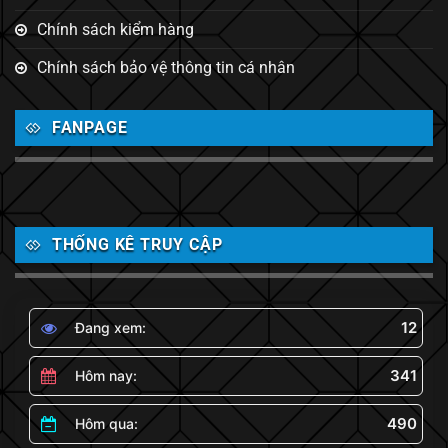
Chính sách kiểm hàng
Chính sách bảo vệ thông tin cá nhân
FANPAGE
THỐNG KÊ TRUY CẬP
12
Đang xem:
341
Hôm nay:
490
Hôm qua: