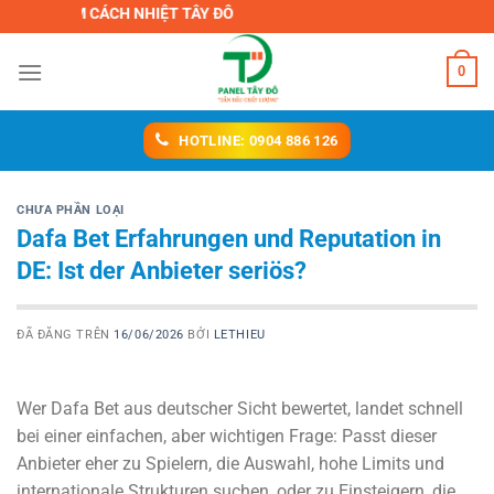
Chuyển
 ÂM CÁCH NHIỆT TÂY ĐÔ
đến
nội
0
dung
HOTLINE: 0904 886 126
CHƯA PHẦN LOẠI
Dafa Bet Erfahrungen und Reputation in
DE: Ist der Anbieter seriös?
ĐÃ ĐĂNG TRÊN
16/06/2026
BỞI
LETHIEU
Wer Dafa Bet aus deutscher Sicht bewertet, landet schnell
bei einer einfachen, aber wichtigen Frage: Passt dieser
Anbieter eher zu Spielern, die Auswahl, hohe Limits und
internationale Strukturen suchen, oder zu Einsteigern, die