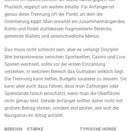
Playtech, ergänzt um weitere Inhalte. Für Anfänger ist
genau diese Trennung oft der Punkt, an dem die
Orientierung kippt: Man erwartet ein zusammenhängendes
Konto und findet stattdessen fragmentierte Bereiche,
getrennte Wallets und unterschiedliche Menüs.
Das muss nicht schlecht sein, aber es verlangt Disziplin.
Wer beispielsweise zwischen Sportwetten, Casino und Live-
Spielen wechselt, sollte vor der ersten Einzahlung
verstehen, in welchem Bereich das Guthaben wirklich liegt.
Die Trennung kann helfen, Budgets sauberer zu steuern. Sie
kann aber auch dazu führen, dass man Zahlungen oder
Spielstände falsch einschätzt, wenn man die Oberfläche
nicht genau liest. Gerade Anfänger sollten daher nicht mit
großem Betrag starten, sondern erst prüfen, wie sich die
Navigation im Alltag anfühlt.
BEREICH
STÄRKE
TYPISCHE HÜRDE