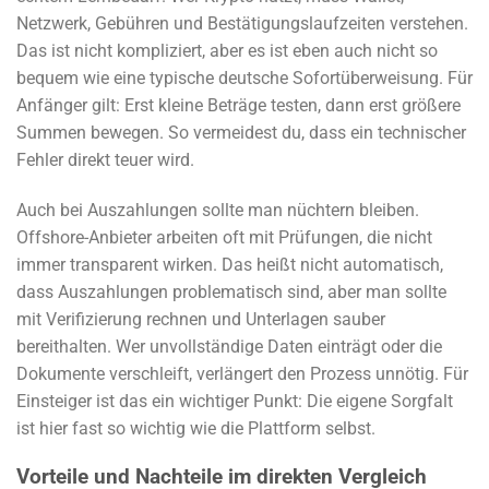
Netzwerk, Gebühren und Bestätigungslaufzeiten verstehen.
Das ist nicht kompliziert, aber es ist eben auch nicht so
bequem wie eine typische deutsche Sofortüberweisung. Für
Anfänger gilt: Erst kleine Beträge testen, dann erst größere
Summen bewegen. So vermeidest du, dass ein technischer
Fehler direkt teuer wird.
Auch bei Auszahlungen sollte man nüchtern bleiben.
Offshore-Anbieter arbeiten oft mit Prüfungen, die nicht
immer transparent wirken. Das heißt nicht automatisch,
dass Auszahlungen problematisch sind, aber man sollte
mit Verifizierung rechnen und Unterlagen sauber
bereithalten. Wer unvollständige Daten einträgt oder die
Dokumente verschleift, verlängert den Prozess unnötig. Für
Einsteiger ist das ein wichtiger Punkt: Die eigene Sorgfalt
ist hier fast so wichtig wie die Plattform selbst.
Vorteile und Nachteile im direkten Vergleich