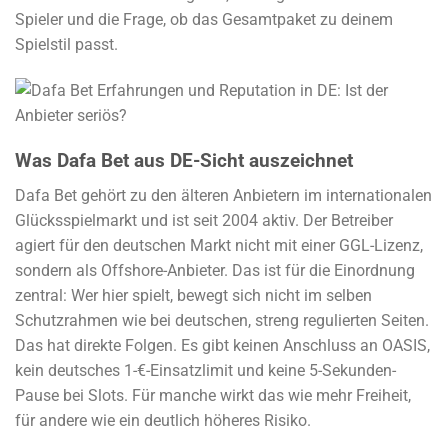
Spieler und die Frage, ob das Gesamtpaket zu deinem
Spielstil passt.
Was Dafa Bet aus DE-Sicht auszeichnet
Dafa Bet gehört zu den älteren Anbietern im internationalen
Glücksspielmarkt und ist seit 2004 aktiv. Der Betreiber
agiert für den deutschen Markt nicht mit einer GGL-Lizenz,
sondern als Offshore-Anbieter. Das ist für die Einordnung
zentral: Wer hier spielt, bewegt sich nicht im selben
Schutzrahmen wie bei deutschen, streng regulierten Seiten.
Das hat direkte Folgen. Es gibt keinen Anschluss an OASIS,
kein deutsches 1-€-Einsatzlimit und keine 5-Sekunden-
Pause bei Slots. Für manche wirkt das wie mehr Freiheit,
für andere wie ein deutlich höheres Risiko.