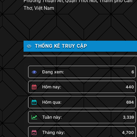
Phường Thuận An, Quận Thốt Nốt, Thành phố Cần
Thơ, Việt Nam
THỐNG KÊ TRUY CẬP
Đang xem:
6
Hôm nay:
440
Hôm qua:
694
Tuần này:
3,339
Tháng này:
4,700