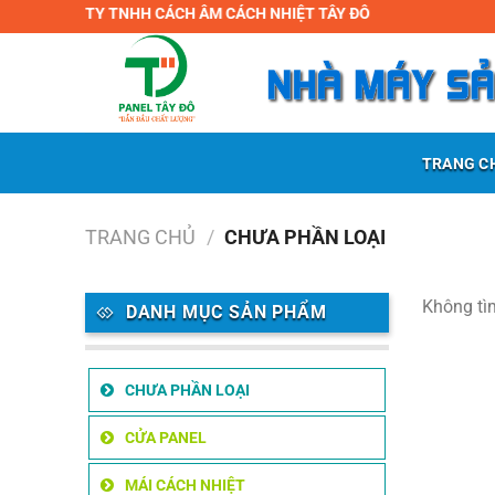
Chuyển
CÔNG TY TNHH CÁCH ÂM CÁCH NHIỆT TÂY ĐÔ
đến
nội
dung
TRANG C
TRANG CHỦ
/
CHƯA PHẦN LOẠI
Không tì
DANH MỤC SẢN PHẨM
CHƯA PHẦN LOẠI
CỬA PANEL
MÁI CÁCH NHIỆT