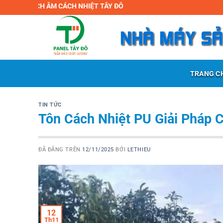
Chuyển
ÁCH NHIỆT TÂY ĐÔ
đến
nội
dung
TRANG C
TIN TỨC
Tôn Cách Nhiệt PU Giải Pháp 
ĐÃ ĐĂNG TRÊN
12/11/2025
BỞI
LETHIEU
12
Th11