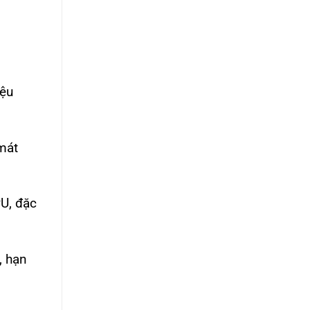
iệu
mát
PU, đặc
, hạn