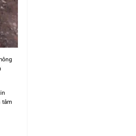
không
n
in
n tâm