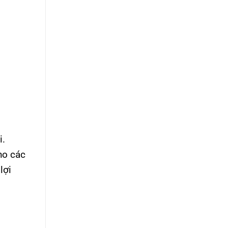
i.
ho các
lợi