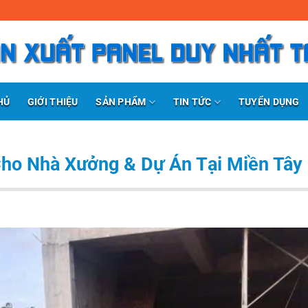
SẢN PHẨM
TIN TỨC
HỦ
GIỚI THIỆU
TUYỂN DỤNG
Cho Nhà Xưởng & Dự Án Tại Miền Tây