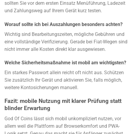
sollten Sie vor dem ersten Einsatz Menüführung, Ladezeit
und Zahlungsweg auf Ihrem Gerät kurz testen.
Worauf sollte ich bei Auszahlungen besonders achten?
Wichtig sind Bearbeitungszeiten, mögliche Gebühren und
eine vollständige Verifizierung. Gerade bei Fiat-Wegen sind
nicht immer alle Kosten direkt klar ausgewiesen.
Welche Sicherheitsmaßnahme ist mobil am wichtigsten?
Ein starkes Passwort allein reicht oft nicht aus. Schützen
Sie zusätzlich Ihr Gerät und aktivieren Sie, falls möglich,
weitere Kontosicherungen manuell.
Fazit: mobile Nutzung mit klarer Prüfung statt
blinder Erwartung
God Of Coins lässt sich mobil unkompliziert nutzen, vor
allem weil die Plattform auf Browserkomfort und PWA-
Logik setzt. Genau das macht sie für Anfänger zunächst