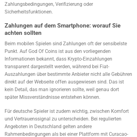
Zahlungsbedingungen, Verifizierung oder
Sicherheitsfunktionen.
Zahlungen auf dem Smartphone: worauf Sie
achten sollten
Beim mobilen Spielen sind Zahlungen oft der sensibelste
Punkt. Auf God Of Coins ist aus den vorliegenden
Informationen bekannt, dass Krypto-Einzahlungen
transparent dargestellt werden, während bei Fiat-
Auszahlungen über bestimmte Anbieter nicht alle Gebühren
direkt auf der Webseite offen ausgewiesen sind. Das ist
kein Detail, das man ignorieren sollte, weil genau dort
später Missverständnisse entstehen können.
Für deutsche Spieler ist zudem wichtig, zwischen Komfort
und Vertrauenssignal zu unterscheiden. Bei regulierten
Angeboten in Deutschland gelten andere
Rahmenbedingungen als bei einer Plattform mit Curacao-