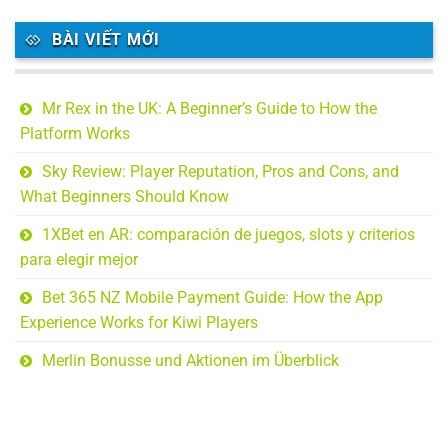
BÀI VIẾT MỚI
Mr Rex in the UK: A Beginner’s Guide to How the
Platform Works
Sky Review: Player Reputation, Pros and Cons, and
What Beginners Should Know
1XBet en AR: comparación de juegos, slots y criterios
para elegir mejor
Bet 365 NZ Mobile Payment Guide: How the App
Experience Works for Kiwi Players
Merlin Bonusse und Aktionen im Überblick