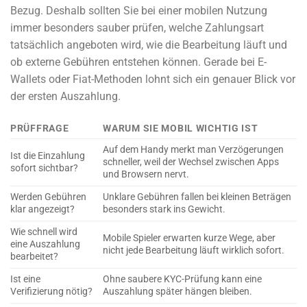
Bezug. Deshalb sollten Sie bei einer mobilen Nutzung
immer besonders sauber prüfen, welche Zahlungsart
tatsächlich angeboten wird, wie die Bearbeitung läuft und
ob externe Gebühren entstehen können. Gerade bei E-
Wallets oder Fiat-Methoden lohnt sich ein genauer Blick vor
der ersten Auszahlung.
PRÜFFRAGE
WARUM SIE MOBIL WICHTIG IST
Auf dem Handy merkt man Verzögerungen
Ist die Einzahlung
schneller, weil der Wechsel zwischen Apps
sofort sichtbar?
und Browsern nervt.
Werden Gebühren
Unklare Gebühren fallen bei kleinen Beträgen
klar angezeigt?
besonders stark ins Gewicht.
Wie schnell wird
Mobile Spieler erwarten kurze Wege, aber
eine Auszahlung
nicht jede Bearbeitung läuft wirklich sofort.
bearbeitet?
Ist eine
Ohne saubere KYC-Prüfung kann eine
Verifizierung nötig?
Auszahlung später hängen bleiben.