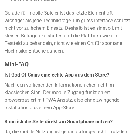
Gerade für mobile Spieler ist das letzte Element oft
wichtiger als jede Technikfrage. Ein gutes Interface schützt
nicht vor zu hohem Einsatz. Deshalb ist es sinnvoll, mit
kleinen Beträgen zu starten und die Plattform wie ein
Testfeld zu behandeln, nicht wie einen Ort für spontane
Hochrisiko-Entscheidungen.
Mini-FAQ
Ist God Of Coins eine echte App aus dem Store?
Nach den vorliegenden Informationen eher nicht im
klassischen Sinn. Der mobile Zugang funktioniert
browserbasiert mit PWA-Ansatz, also ohne zwingende
Installation aus einem App-Store.
Kann ich die Seite direkt am Smartphone nutzen?
Ja, die mobile Nutzung ist genau dafür gedacht. Trotzdem