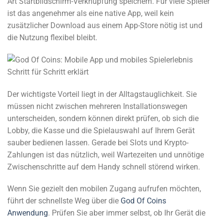
Art Startbildschirm-Verknüpfung speichern. Für viele Spieler
ist das angenehmer als eine native App, weil kein
zusätzlicher Download aus einem App-Store nötig ist und
die Nutzung flexibel bleibt.
Der wichtigste Vorteil liegt in der Alltagstauglichkeit. Sie
müssen nicht zwischen mehreren Installationswegen
unterscheiden, sondern können direkt prüfen, ob sich die
Lobby, die Kasse und die Spielauswahl auf Ihrem Gerät
sauber bedienen lassen. Gerade bei Slots und Krypto-
Zahlungen ist das nützlich, weil Wartezeiten und unnötige
Zwischenschritte auf dem Handy schnell störend wirken.
Wenn Sie gezielt den mobilen Zugang aufrufen möchten,
führt der schnellste Weg über die
God Of Coins
Anwendung
. Prüfen Sie aber immer selbst, ob Ihr Gerät die