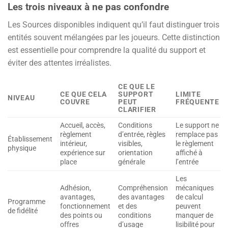
Les trois niveaux à ne pas confondre
Les Sources disponibles indiquent qu’il faut distinguer trois
entités souvent mélangées par les joueurs. Cette distinction
est essentielle pour comprendre la qualité du support et
éviter des attentes irréalistes.
CE QUE LE
CE QUE CELA
SUPPORT
LIMITE
NIVEAU
COUVRE
PEUT
FRÉQUENTE
CLARIFIER
Accueil, accès,
Conditions
Le support ne
règlement
d’entrée, règles
remplace pas
Établissement
intérieur,
visibles,
le règlement
physique
expérience sur
orientation
affiché à
place
générale
l’entrée
Les
Adhésion,
Compréhension
mécaniques
avantages,
des avantages
de calcul
Programme
fonctionnement
et des
peuvent
de fidélité
des points ou
conditions
manquer de
offres
d’usage
lisibilité pour