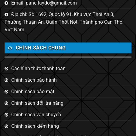
Email: paneltaydo@gmail.com
Địa chỉ: Số 1692, Quốc lộ 91, Khu vực Thới An 3,
Phường Thuận An, Quận Thốt Nốt, Thành phố Cần Thơ,
Việt Nam
CHÍNH SÁCH CHUNG
Các hình thức thanh toán
Chính sách bảo hành
Chính sách bảo mật
Chính sách đổi, trả hàng
Chính sách vận chuyển
Chính sách kiểm hàng