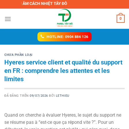
Chuyển
CH ÂM CÁCH NHIỆT TÂY ĐÔ
đến
nội
0
dung
HOTLINE: 0904 886 126
CHƯA PHẦN LOẠI
Hyeres service client et qualité du support
en FR : comprendre les attentes et les
limites
ĐÃ ĐĂNG TRÊN
09/07/2026
BỞI
LETHIEU
Quand on cherche à évaluer Hyeres, le sujet du support ne
se résume pas à “est-ce que ça répond vite ?”. Pour un