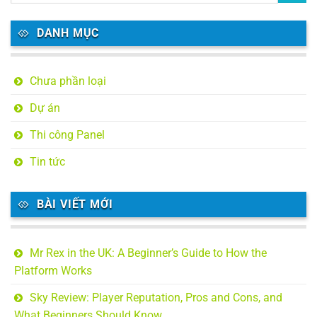
DANH MỤC
Chưa phần loại
Dự án
Thi công Panel
Tin tức
BÀI VIẾT MỚI
Mr Rex in the UK: A Beginner’s Guide to How the
Platform Works
Sky Review: Player Reputation, Pros and Cons, and
What Beginners Should Know