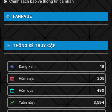
Chính sách bảo vệ thông tin cá nhân
FANPAGE
THỐNG KÊ TRUY CẬP
18
Đang xem:
205
Hôm nay:
490
Hôm qua:
3,594
Tuần này: