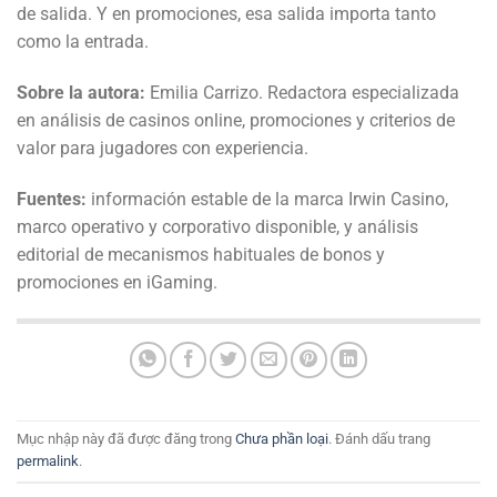
de salida. Y en promociones, esa salida importa tanto
como la entrada.
Sobre la autora:
Emilia Carrizo. Redactora especializada
en análisis de casinos online, promociones y criterios de
valor para jugadores con experiencia.
Fuentes:
información estable de la marca Irwin Casino,
marco operativo y corporativo disponible, y análisis
editorial de mecanismos habituales de bonos y
promociones en iGaming.
Mục nhập này đã được đăng trong
Chưa phần loại
. Đánh dấu trang
permalink
.