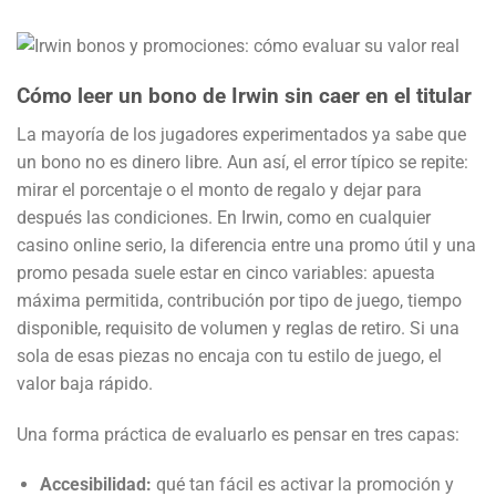
Cómo leer un bono de Irwin sin caer en el titular
La mayoría de los jugadores experimentados ya sabe que
un bono no es dinero libre. Aun así, el error típico se repite:
mirar el porcentaje o el monto de regalo y dejar para
después las condiciones. En Irwin, como en cualquier
casino online serio, la diferencia entre una promo útil y una
promo pesada suele estar en cinco variables: apuesta
máxima permitida, contribución por tipo de juego, tiempo
disponible, requisito de volumen y reglas de retiro. Si una
sola de esas piezas no encaja con tu estilo de juego, el
valor baja rápido.
Una forma práctica de evaluarlo es pensar en tres capas:
Accesibilidad:
qué tan fácil es activar la promoción y