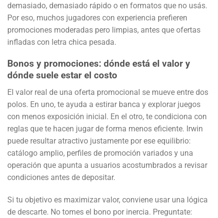
demasiado, demasiado rápido o en formatos que no usás.
Por eso, muchos jugadores con experiencia prefieren
promociones moderadas pero limpias, antes que ofertas
infladas con letra chica pesada.
Bonos y promociones: dónde está el valor y
dónde suele estar el costo
El valor real de una oferta promocional se mueve entre dos
polos. En uno, te ayuda a estirar banca y explorar juegos
con menos exposición inicial. En el otro, te condiciona con
reglas que te hacen jugar de forma menos eficiente. Irwin
puede resultar atractivo justamente por ese equilibrio:
catálogo amplio, perfiles de promoción variados y una
operación que apunta a usuarios acostumbrados a revisar
condiciones antes de depositar.
Si tu objetivo es maximizar valor, conviene usar una lógica
de descarte. No tomes el bono por inercia. Preguntate: