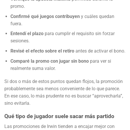
promo.
Confirmé qué juegos contribuyen
y cuáles quedan
fuera.
Entendí el plazo
para cumplir el requisito sin forzar
sesiones.
Revisé el efecto sobre el retiro
antes de activar el bono.
Comparé la promo con jugar sin bono
para ver si
realmente suma valor.
Si dos o más de estos puntos quedan flojos, la promoción
probablemente sea menos conveniente de lo que parece.
En ese caso, lo más prudente no es buscar “aprovecharla”,
sino evitarla.
Qué tipo de jugador suele sacar más partido
Las promociones de Irwin tienden a encajar mejor con