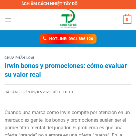
Chuyển
H CÁCH ÂM CÁCH NHIỆT TÂY ĐÔ
đến
nội
0
dung
HOTLINE: 0904 886 126
CHƯA PHẦN LOẠI
Irwin bonos y promociones: cómo evaluar
su valor real
ĐÃ ĐĂNG TRÊN
09/07/2026
BỞI
LETHIEU
Cuando una marca como Irwin compite por atención en un
mercado exigente, los bonos y promociones suelen ser el
primer filtro mental del jugador. El problema es que una
oferta “grande” no siempre es una oferta “buena”. En la