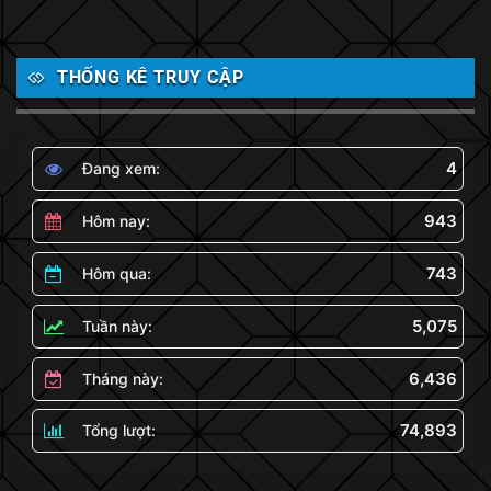
THỐNG KÊ TRUY CẬP
4
Đang xem:
943
Hôm nay:
743
Hôm qua:
5,075
Tuần này:
6,436
Tháng này:
74,893
Tổng lượt: