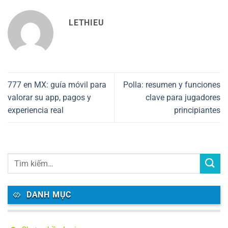
LETHIEU
777 en MX: guía móvil para
Polla: resumen y funciones
valorar su app, pagos y
clave para jugadores
experiencia real
principiantes
DANH MỤC