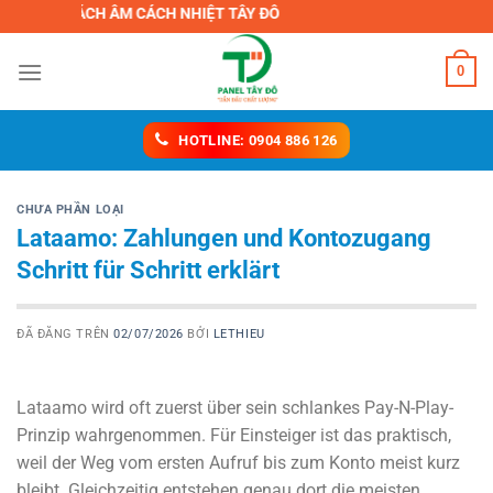
Chuyển
H CÁCH ÂM CÁCH NHIỆT TÂY ĐÔ
đến
nội
0
dung
HOTLINE: 0904 886 126
CHƯA PHẦN LOẠI
Lataamo: Zahlungen und Kontozugang
Schritt für Schritt erklärt
ĐÃ ĐĂNG TRÊN
02/07/2026
BỞI
LETHIEU
Lataamo wird oft zuerst über sein schlankes Pay-N-Play-
Prinzip wahrgenommen. Für Einsteiger ist das praktisch,
weil der Weg vom ersten Aufruf bis zum Konto meist kurz
bleibt. Gleichzeitig entstehen genau dort die meisten