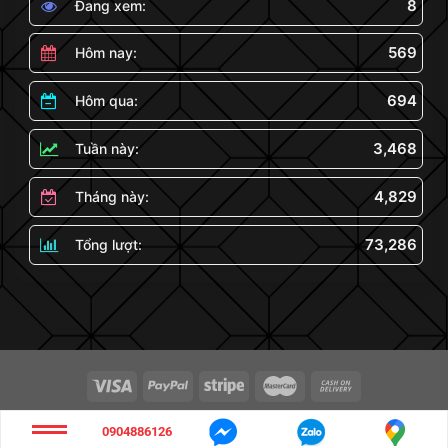
8
Đang xem:
569
Hôm nay:
694
Hôm qua:
3,468
Tuần này:
4,829
Tháng này:
73,286
Tổng lượt:
Copyright 2026 ©
Design TNC Việt Nam
0904886126
Tư vấn và thiết kế web
Thiết kế website Biên Hòa