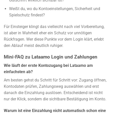
Gutschrift wirklich sichtbar ist?
Weißt du, wo du Kontoeinstellungen, Sicherheit und
Spielschutz findest?
Für Einsteiger klingt das vielleicht nach viel Vorbereitung,
ist aber in Wahrheit eher ein Schutz vor unnötigen
Rückfragen. Wer diese Punkte vor dem Login klärt, erlebt
den Ablauf meist deutlich ruhiger.
Mini-FAQ zu Lataamo Login und Zahlungen
Wie läuft der erste Kontozugang bei Lataamo am
einfachsten ab?
Am besten gehst du Schritt für Schritt vor: Zugang öffnen,
Kontodaten prüfen, Zahlungsweg auswählen und erst
danach die Einzahlung auslösen. Entscheidend ist nicht
nur der Klick, sondern die sichtbare Bestätigung im Konto.
Warum ist eine Einzahlung nicht automatisch schon eine