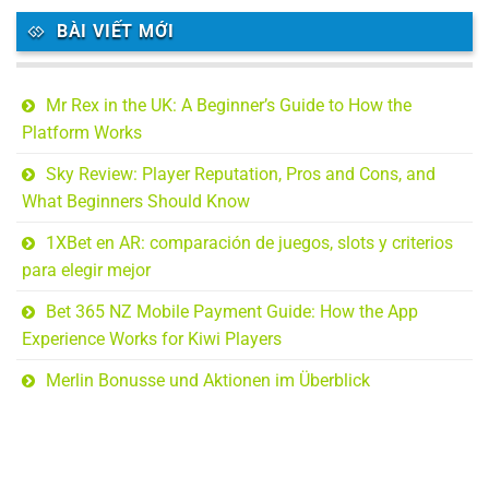
BÀI VIẾT MỚI
Mr Rex in the UK: A Beginner’s Guide to How the
Platform Works
Sky Review: Player Reputation, Pros and Cons, and
What Beginners Should Know
1XBet en AR: comparación de juegos, slots y criterios
para elegir mejor
Bet 365 NZ Mobile Payment Guide: How the App
Experience Works for Kiwi Players
Merlin Bonusse und Aktionen im Überblick