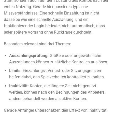
Start, sondern auch auf dem Zustand des Kontos nach der
ersten Nutzung. Gerade hier passieren typische
Missverständnisse. Eine schnelle Einzahlung ist nicht
dasselbe wie eine schnelle Auszahlung, und ein
funktionierender Login bedeutet nicht automatisch, dass
jeder spätere Vorgang ohne Rückfrage durchgeht.
Besonders relevant sind drei Themen:
Auszahlungsprüfung:
Größere oder ungewöhnliche
Auszahlungen können zusätzliche Kontrollen auslösen.
Limits:
Einzahlungs-, Verlust- oder Sitzungsgrenzen
helfen dabei, das Spielverhalten kontrolliert zu halten.
Inaktivität:
Konten, die längere Zeit nicht genutzt
werden, können nach den Bedingungen des Anbieters
anders behandelt werden als aktive Konten.
Gerade Anfänger unterschätzen den Effekt von Inaktivität.