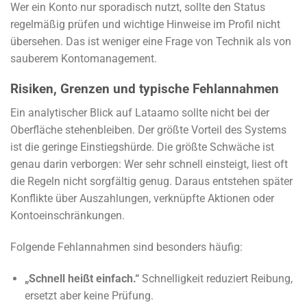
Wer ein Konto nur sporadisch nutzt, sollte den Status
regelmäßig prüfen und wichtige Hinweise im Profil nicht
übersehen. Das ist weniger eine Frage von Technik als von
sauberem Kontomanagement.
Risiken, Grenzen und typische Fehlannahmen
Ein analytischer Blick auf Lataamo sollte nicht bei der
Oberfläche stehenbleiben. Der größte Vorteil des Systems
ist die geringe Einstiegshürde. Die größte Schwäche ist
genau darin verborgen: Wer sehr schnell einsteigt, liest oft
die Regeln nicht sorgfältig genug. Daraus entstehen später
Konflikte über Auszahlungen, verknüpfte Aktionen oder
Kontoeinschränkungen.
Folgende Fehlannahmen sind besonders häufig:
„Schnell heißt einfach.“
Schnelligkeit reduziert Reibung,
ersetzt aber keine Prüfung.