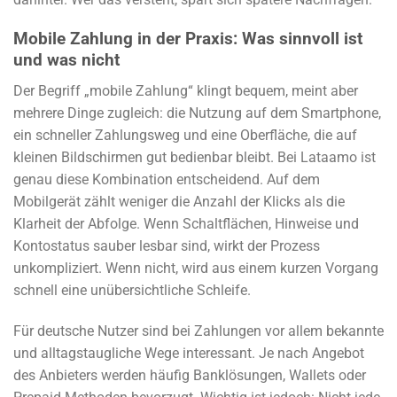
Mobile Zahlung in der Praxis: Was sinnvoll ist
und was nicht
Der Begriff „mobile Zahlung“ klingt bequem, meint aber
mehrere Dinge zugleich: die Nutzung auf dem Smartphone,
ein schneller Zahlungsweg und eine Oberfläche, die auf
kleinen Bildschirmen gut bedienbar bleibt. Bei Lataamo ist
genau diese Kombination entscheidend. Auf dem
Mobilgerät zählt weniger die Anzahl der Klicks als die
Klarheit der Abfolge. Wenn Schaltflächen, Hinweise und
Kontostatus sauber lesbar sind, wirkt der Prozess
unkompliziert. Wenn nicht, wird aus einem kurzen Vorgang
schnell eine unübersichtliche Schleife.
Für deutsche Nutzer sind bei Zahlungen vor allem bekannte
und alltagstaugliche Wege interessant. Je nach Angebot
des Anbieters werden häufig Banklösungen, Wallets oder