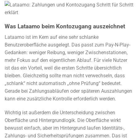
Was Lataamo beim Kontozugang auszeichnet
Lataamo ist im Kern auf eine sehr schlanke
Benutzeroberfläche ausgelegt. Das passt zum Pay-N-Play-
Gedanken: weniger Reibung, weniger Zwischenstationen,
mehr Fokus auf den eigentlichen Ablauf. Für viele Nutzer
ist das ein Vorteil, weil die ersten Schritte übersichtlich
bleiben. Gleichzeitig sollte man nicht verwechseln, dass
„schlank“ nicht automatisch „ohne Prüfung“ bedeutet.
Gerade bei Zahlungsabläufen oder späteren Auszahlungen
kann eine zusätzliche Kontrolle erforderlich werden.
Wichtig ist außerdem die Unterscheidung zwischen
Oberfläche und Hintergrundlogik. Die Oberfläche wirkt
bewusst einfach, aber im Hintergrund laufen Identitäts-,
Zahlungs- und Sicherheitsprüfungen zusammen. Das ist