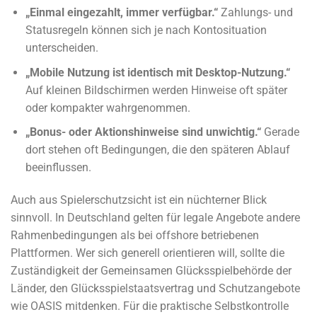
„Einmal eingezahlt, immer verfügbar.“
Zahlungs- und
Statusregeln können sich je nach Kontosituation
unterscheiden.
„Mobile Nutzung ist identisch mit Desktop-Nutzung.“
Auf kleinen Bildschirmen werden Hinweise oft später
oder kompakter wahrgenommen.
„Bonus- oder Aktionshinweise sind unwichtig.“
Gerade
dort stehen oft Bedingungen, die den späteren Ablauf
beeinflussen.
Auch aus Spielerschutzsicht ist ein nüchterner Blick
sinnvoll. In Deutschland gelten für legale Angebote andere
Rahmenbedingungen als bei offshore betriebenen
Plattformen. Wer sich generell orientieren will, sollte die
Zuständigkeit der Gemeinsamen Glücksspielbehörde der
Länder, den Glücksspielstaatsvertrag und Schutzangebote
wie OASIS mitdenken. Für die praktische Selbstkontrolle