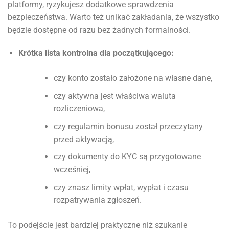
platformy, ryzykujesz dodatkowe sprawdzenia
bezpieczeństwa. Warto też unikać zakładania, że wszystko
będzie dostępne od razu bez żadnych formalności.
Krótka lista kontrolna dla początkującego:
czy konto zostało założone na własne dane,
czy aktywna jest właściwa waluta
rozliczeniowa,
czy regulamin bonusu został przeczytany
przed aktywacją,
czy dokumenty do KYC są przygotowane
wcześniej,
czy znasz limity wpłat, wypłat i czasu
rozpatrywania zgłoszeń.
To podejście jest bardziej praktyczne niż szukanie