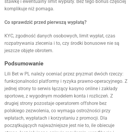
stawkę i ewentualny limit wypłaty. Bez tego bonus częściej
komplikuje niż pomaga.
Co sprawdzić przed pierwszą wypłatą?
KYC, zgodność danych osobowych, limit wypłat, czas
rozpatrywania zlecenia i to, czy środki bonusowe nie są
jeszcze objęte obrotem.
Podsumowanie
Lili Bet w PL należy oceniać przez pryzmat dwóch rzeczy:
funkcjonalności platformy i ryzyka prawno-operacyjnego. Z
jednej strony to serwis łączący kasyno online i zakłady
sportowe, z wygodnym modelem konta i rozliczeń. Z
drugiej strony pozostaje operatorem offshore bez
polskiego zezwolenia, co wymaga ostrożności przy
wpłatach, wypłatach i korzystaniu z promocji. Dla
początkujących najważniejsze jest nie to, ile obiecuje