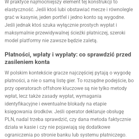
W praktyce najmocniejszy element tej konstrukcji to
elastyczność. Jeśli ktoś lubi obstawiać mecze i równolegle
grać w kasynie, jeden portfel i jedno konto są wygodne.
Jeśli jednak ktoś szuka wyłącznie prostych wypłat i
maksymalnie przewidywalnej ścieżki płatniczej, szeroki
model platformy nie zawsze będzie zaletą.
Płatności, wpłaty i wypłaty: co sprawdzić przed
zasileniem konta
W polskim kontekście gracze najczęściej pytają o wygodę
płatności, a nie o samą listę gier. To rozsądne podejście, bo
przy operatorach offshore kluczowe są nie tylko metody
wpłat, lecz także zasady wypłat, wymagania
identyfikacyjne i ewentualne blokady na etapie
księgowania środków. Jeśli operator deklaruje obsługę
PLN, nadal trzeba sprawdzić, czy dana metoda faktycznie
działa w kasie i czy nie pojawiają się dodatkowe
ograniczenia po stronie banku lub systemu płatniczego.