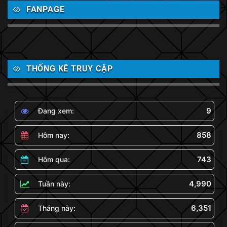
FANPAGE
THỐNG KÊ TRUY CẬP
9
Đang xem:
858
Hôm nay:
743
Hôm qua:
4,990
Tuần này:
6,351
Tháng này: