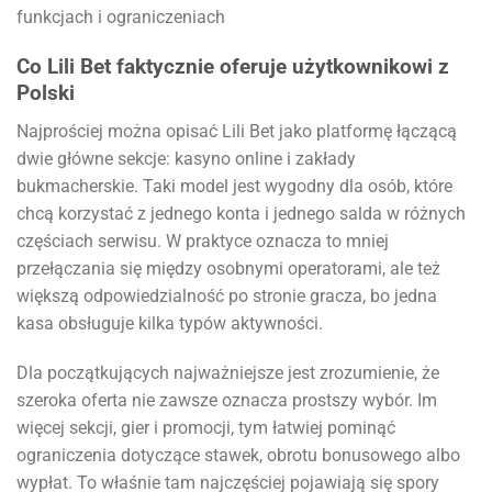
Co Lili Bet faktycznie oferuje użytkownikowi z
Polski
Najprościej można opisać Lili Bet jako platformę łączącą
dwie główne sekcje: kasyno online i zakłady
bukmacherskie. Taki model jest wygodny dla osób, które
chcą korzystać z jednego konta i jednego salda w różnych
częściach serwisu. W praktyce oznacza to mniej
przełączania się między osobnymi operatorami, ale też
większą odpowiedzialność po stronie gracza, bo jedna
kasa obsługuje kilka typów aktywności.
Dla początkujących najważniejsze jest zrozumienie, że
szeroka oferta nie zawsze oznacza prostszy wybór. Im
więcej sekcji, gier i promocji, tym łatwiej pominąć
ograniczenia dotyczące stawek, obrotu bonusowego albo
wypłat. To właśnie tam najczęściej pojawiają się spory