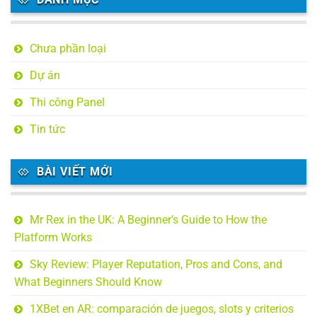
Chưa phần loại
Dự án
Thi công Panel
Tin tức
BÀI VIẾT MỚI
Mr Rex in the UK: A Beginner’s Guide to How the
Platform Works
Sky Review: Player Reputation, Pros and Cons, and
What Beginners Should Know
1XBet en AR: comparación de juegos, slots y criterios