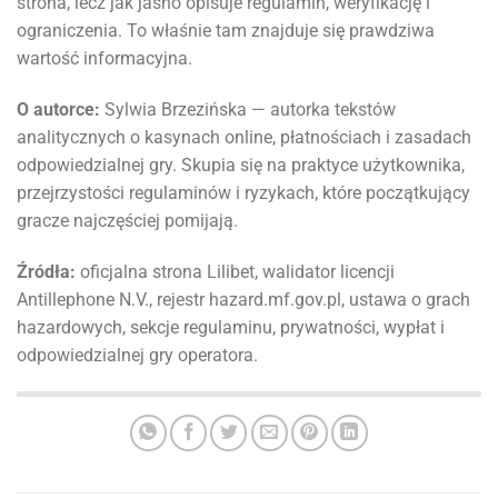
strona, lecz jak jasno opisuje regulamin, weryfikację i
ograniczenia. To właśnie tam znajduje się prawdziwa
wartość informacyjna.
O autorce:
Sylwia Brzezińska — autorka tekstów
analitycznych o kasynach online, płatnościach i zasadach
odpowiedzialnej gry. Skupia się na praktyce użytkownika,
przejrzystości regulaminów i ryzykach, które początkujący
gracze najczęściej pomijają.
Źródła:
oficjalna strona Lilibet, walidator licencji
Antillephone N.V., rejestr hazard.mf.gov.pl, ustawa o grach
hazardowych, sekcje regulaminu, prywatności, wypłat i
odpowiedzialnej gry operatora.