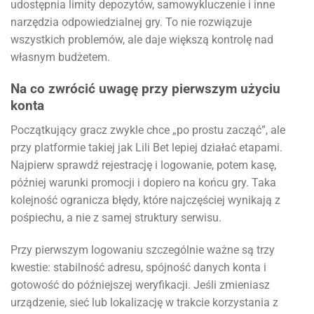
udostępnia limity depozytów, samowykluczenie i inne
narzędzia odpowiedzialnej gry. To nie rozwiązuje
wszystkich problemów, ale daje większą kontrolę nad
własnym budżetem.
Na co zwrócić uwagę przy pierwszym użyciu
konta
Początkujący gracz zwykle chce „po prostu zacząć”, ale
przy platformie takiej jak Lili Bet lepiej działać etapami.
Najpierw sprawdź rejestrację i logowanie, potem kasę,
później warunki promocji i dopiero na końcu gry. Taka
kolejność ogranicza błędy, które najczęściej wynikają z
pośpiechu, a nie z samej struktury serwisu.
Przy pierwszym logowaniu szczególnie ważne są trzy
kwestie: stabilność adresu, spójność danych konta i
gotowość do późniejszej weryfikacji. Jeśli zmieniasz
urządzenie, sieć lub lokalizację w trakcie korzystania z