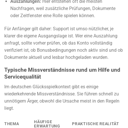
Auszahlungen:
Hier entstehen oft die meisten
Nachfragen, weil zusätzliche Prüfungen, Dokumente
oder Zeitfenster eine Rolle spielen können.
Für Anfänger gilt daher: Support ist umso nützlicher, je
klarer die eigene Ausgangslage ist. Wer eine Auszahlung
anfragt, sollte vorher prüfen, ob das Konto vollständig
verifiziert ist, ob Bonusbedingungen noch aktiv sind und ob
Dokumente aktuell und lesbar hochgeladen wurden.
Typische Missverständnisse rund um Hilfe und
Servicequalität
Im deutschen Glücksspielkontext gibt es einige
wiederkehrende Missverständnisse. Sie führen schnell zu
unnötigem Ärger, obwohl die Ursache meist in den Regeln
liegt.
HÄUFIGE
THEMA
PRAKTISCHE REALITÄT
ERWARTUNG