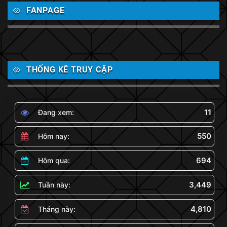
FANPAGE
THỐNG KÊ TRUY CẬP
11
Đang xem:
550
Hôm nay:
694
Hôm qua:
3,449
Tuần này:
4,810
Tháng này: