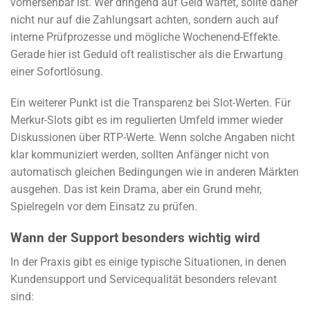
vorhersehbar ist. Wer dringend auf Geld wartet, sollte daher
nicht nur auf die Zahlungsart achten, sondern auch auf
interne Prüfprozesse und mögliche Wochenend-Effekte.
Gerade hier ist Geduld oft realistischer als die Erwartung
einer Sofortlösung.
Ein weiterer Punkt ist die Transparenz bei Slot-Werten. Für
Merkur-Slots gibt es im regulierten Umfeld immer wieder
Diskussionen über RTP-Werte. Wenn solche Angaben nicht
klar kommuniziert werden, sollten Anfänger nicht von
automatisch gleichen Bedingungen wie in anderen Märkten
ausgehen. Das ist kein Drama, aber ein Grund mehr,
Spielregeln vor dem Einsatz zu prüfen.
Wann der Support besonders wichtig wird
In der Praxis gibt es einige typische Situationen, in denen
Kundensupport und Servicequalität besonders relevant
sind: