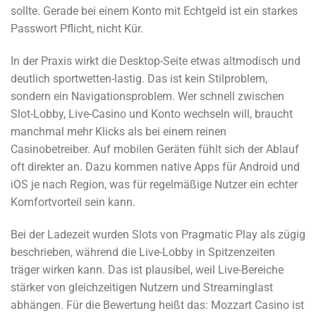
sollte. Gerade bei einem Konto mit Echtgeld ist ein starkes
Passwort Pflicht, nicht Kür.
In der Praxis wirkt die Desktop-Seite etwas altmodisch und
deutlich sportwetten-lastig. Das ist kein Stilproblem,
sondern ein Navigationsproblem. Wer schnell zwischen
Slot-Lobby, Live-Casino und Konto wechseln will, braucht
manchmal mehr Klicks als bei einem reinen
Casinobetreiber. Auf mobilen Geräten fühlt sich der Ablauf
oft direkter an. Dazu kommen native Apps für Android und
iOS je nach Region, was für regelmäßige Nutzer ein echter
Komfortvorteil sein kann.
Bei der Ladezeit wurden Slots von Pragmatic Play als zügig
beschrieben, während die Live-Lobby in Spitzenzeiten
träger wirken kann. Das ist plausibel, weil Live-Bereiche
stärker von gleichzeitigen Nutzern und Streaminglast
abhängen. Für die Bewertung heißt das: Mozzart Casino ist