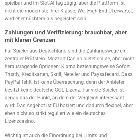
spielbar und im Slot-Alltag zügig, aber die Plattform ist
nicht die modernste ihrer Klasse. Wer High-End-UI erwartet,
wird eher nüchtern als begeistert sein.
Zahlungen und Verifizierung: brauchbar, aber
mit klaren Grenzen
Für Spieler aus Deutschland sind die Zahlungswege ein
zentraler Prüfstein. Mozzart Casino bietet solide, aber nicht
herausragende Optionen: Klarna beziehungsweise Sofort,
Trustly, Kreditkarten, Skrill, Neteller und Paysafecard. Dass
PayPal fehlt, ist keine Überraschung, denn der Anbieter
besitzt keine deutsche GGL-Lizenz. Für viele Spieler ist
genau das der Punkt, an dem der Vergleich interessant
wird: Das Angebot ist EU-basiert und dadurch flexibel, aber
eben nicht so strikt reguliert wie ein deutsches
Lizenzcasino.
Wichtig ist auch die Einordnung bei Limits und