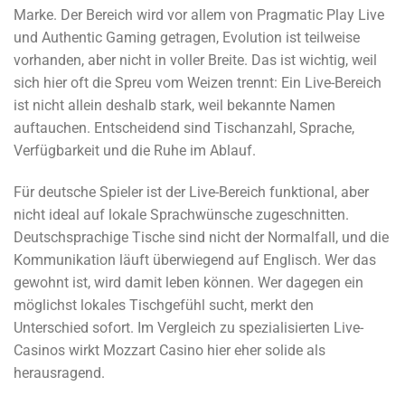
Marke. Der Bereich wird vor allem von Pragmatic Play Live
und Authentic Gaming getragen, Evolution ist teilweise
vorhanden, aber nicht in voller Breite. Das ist wichtig, weil
sich hier oft die Spreu vom Weizen trennt: Ein Live-Bereich
ist nicht allein deshalb stark, weil bekannte Namen
auftauchen. Entscheidend sind Tischanzahl, Sprache,
Verfügbarkeit und die Ruhe im Ablauf.
Für deutsche Spieler ist der Live-Bereich funktional, aber
nicht ideal auf lokale Sprachwünsche zugeschnitten.
Deutschsprachige Tische sind nicht der Normalfall, und die
Kommunikation läuft überwiegend auf Englisch. Wer das
gewohnt ist, wird damit leben können. Wer dagegen ein
möglichst lokales Tischgefühl sucht, merkt den
Unterschied sofort. Im Vergleich zu spezialisierten Live-
Casinos wirkt Mozzart Casino hier eher solide als
herausragend.