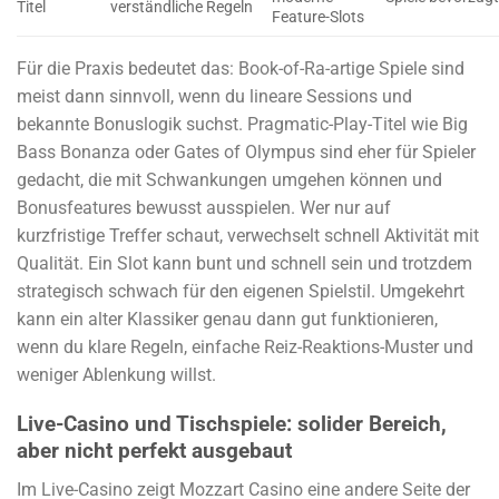
Titel
verständliche Regeln
Feature-Slots
Für die Praxis bedeutet das: Book-of-Ra-artige Spiele sind
meist dann sinnvoll, wenn du lineare Sessions und
bekannte Bonuslogik suchst. Pragmatic-Play-Titel wie Big
Bass Bonanza oder Gates of Olympus sind eher für Spieler
gedacht, die mit Schwankungen umgehen können und
Bonusfeatures bewusst ausspielen. Wer nur auf
kurzfristige Treffer schaut, verwechselt schnell Aktivität mit
Qualität. Ein Slot kann bunt und schnell sein und trotzdem
strategisch schwach für den eigenen Spielstil. Umgekehrt
kann ein alter Klassiker genau dann gut funktionieren,
wenn du klare Regeln, einfache Reiz-Reaktions-Muster und
weniger Ablenkung willst.
Live-Casino und Tischspiele: solider Bereich,
aber nicht perfekt ausgebaut
Im Live-Casino zeigt Mozzart Casino eine andere Seite der