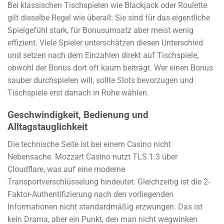
Bei klassischen Tischspielen wie Blackjack oder Roulette
gilt dieselbe Regel wie überall: Sie sind für das eigentliche
Spielgefühl stark, für Bonusumsatz aber meist wenig
effizient. Viele Spieler unterschätzen diesen Unterschied
und setzen nach dem Einzahlen direkt auf Tischspiele,
obwohl der Bonus dort oft kaum beiträgt. Wer einen Bonus
sauber durchspielen will, sollte Slots bevorzugen und
Tischspiele erst danach in Ruhe wählen.
Geschwindigkeit, Bedienung und
Alltagstauglichkeit
Die technische Seite ist bei einem Casino nicht
Nebensache. Mozzart Casino nutzt TLS 1.3 über
Cloudflare, was auf eine moderne
Transportverschlüsselung hindeutet. Gleichzeitig ist die 2-
Faktor-Authentifizierung nach den vorliegenden
Informationen nicht standardmäßig erzwungen. Das ist
kein Drama, aber ein Punkt, den man nicht wegwinken