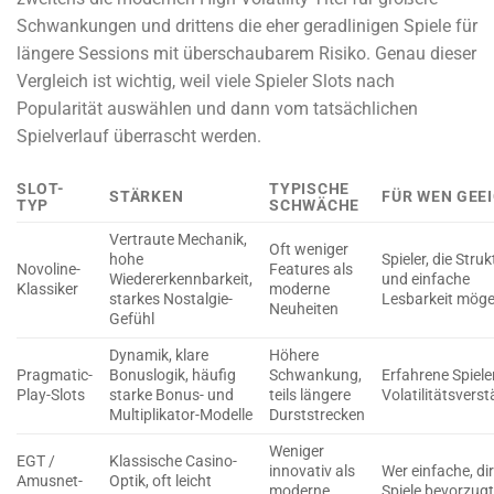
Schwankungen und drittens die eher geradlinigen Spiele für
längere Sessions mit überschaubarem Risiko. Genau dieser
Vergleich ist wichtig, weil viele Spieler Slots nach
Popularität auswählen und dann vom tatsächlichen
Spielverlauf überrascht werden.
SLOT-
TYPISCHE
STÄRKEN
FÜR WEN GEE
TYP
SCHWÄCHE
Vertraute Mechanik,
Oft weniger
hohe
Spieler, die Struk
Novoline-
Features als
Wiedererkennbarkeit,
und einfache
Klassiker
moderne
starkes Nostalgie-
Lesbarkeit mög
Neuheiten
Gefühl
Dynamik, klare
Höhere
Pragmatic-
Bonuslogik, häufig
Schwankung,
Erfahrene Spiele
Play-Slots
starke Bonus- und
teils längere
Volatilitätsvers
Multiplikator-Modelle
Durststrecken
Weniger
EGT /
Klassische Casino-
innovativ als
Wer einfache, di
Amusnet-
Optik, oft leicht
moderne
Spiele bevorzug