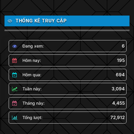
THỐNG KÊ TRUY CẬP
6
Đang xem:
195
Hôm nay:
694
Hôm qua:
3,094
Tuần này:
4,455
Tháng này:
72,912
Tổng lượt: