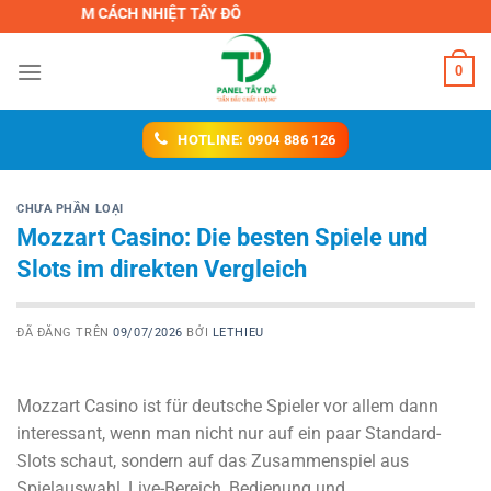
Chuyển
 ÂM CÁCH NHIỆT TÂY ĐÔ
đến
nội
0
dung
HOTLINE: 0904 886 126
CHƯA PHẦN LOẠI
Mozzart Casino: Die besten Spiele und
Slots im direkten Vergleich
ĐÃ ĐĂNG TRÊN
09/07/2026
BỞI
LETHIEU
Mozzart Casino ist für deutsche Spieler vor allem dann
interessant, wenn man nicht nur auf ein paar Standard-
Slots schaut, sondern auf das Zusammenspiel aus
Spielauswahl, Live-Bereich, Bedienung und