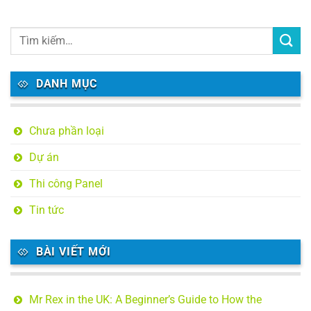
DANH MỤC
Chưa phần loại
Dự án
Thi công Panel
Tin tức
BÀI VIẾT MỚI
Mr Rex in the UK: A Beginner’s Guide to How the