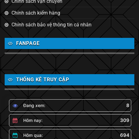
Chính sách vận chuyển
Chính sách kiểm hàng
Chính sách bảo vệ thông tin cá nhân
FANPAGE
THỐNG KÊ TRUY CẬP
8
Đang xem:
309
Hôm nay:
694
Hôm qua: