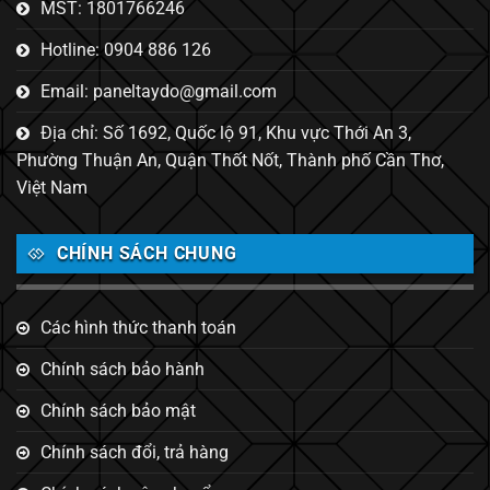
MST: 1801766246
Hotline: 0904 886 126
Email: paneltaydo@gmail.com
Địa chỉ: Số 1692, Quốc lộ 91, Khu vực Thới An 3,
Phường Thuận An, Quận Thốt Nốt, Thành phố Cần Thơ,
Việt Nam
CHÍNH SÁCH CHUNG
Các hình thức thanh toán
Chính sách bảo hành
Chính sách bảo mật
Chính sách đổi, trả hàng