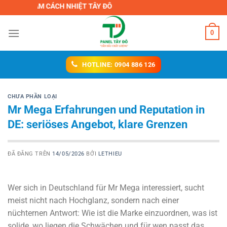
Chuyển
H ÂM CÁCH NHIỆT TÂY ĐÔ
đến
nội
0
dung
HOTLINE: 0904 886 126
CHƯA PHẦN LOẠI
Mr Mega Erfahrungen und Reputation in
DE: seriöses Angebot, klare Grenzen
ĐÃ ĐĂNG TRÊN
14/05/2026
BỞI
LETHIEU
Wer sich in Deutschland für Mr Mega interessiert, sucht
meist nicht nach Hochglanz, sondern nach einer
nüchternen Antwort: Wie ist die Marke einzuordnen, was ist
solide, wo liegen die Schwächen und für wen passt das