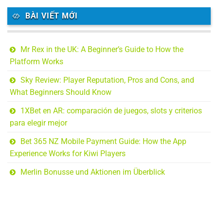
BÀI VIẾT MỚI
Mr Rex in the UK: A Beginner’s Guide to How the
Platform Works
Sky Review: Player Reputation, Pros and Cons, and
What Beginners Should Know
1XBet en AR: comparación de juegos, slots y criterios
para elegir mejor
Bet 365 NZ Mobile Payment Guide: How the App
Experience Works for Kiwi Players
Merlin Bonusse und Aktionen im Überblick