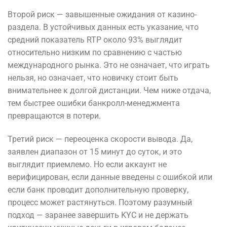
Второй риск — завышенные ожидания от казино-
раздела. В устойчивых данных есть указание, что
средний показатель RTP около 93% выглядит
относительно низким по сравнению с частью
международного рынка. Это не означает, что играть
нельзя, но означает, что новичку стоит быть
внимательнее к долгой дистанции. Чем ниже отдача,
тем быстрее ошибки банкролл-менеджмента
превращаются в потери.
Третий риск — переоценка скорости вывода. Да,
заявлен диапазон от 15 минут до суток, и это
выглядит приемлемо. Но если аккаунт не
верифицирован, если данные введены с ошибкой или
если банк проводит дополнительную проверку,
процесс может растянуться. Поэтому разумный
подход — заранее завершить KYC и не держать