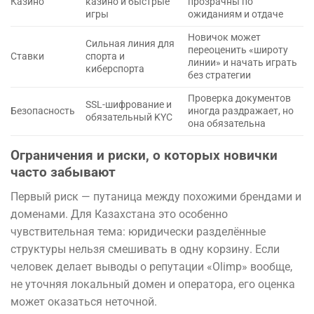
Казино
казино и быстрые
прозрачны по
игры
ожиданиям и отдаче
Новичок может
Сильная линия для
переоценить «широту
Ставки
спорта и
линии» и начать играть
киберспорта
без стратегии
Проверка документов
SSL-шифрование и
Безопасность
иногда раздражает, но
обязательный KYC
она обязательна
Ограничения и риски, о которых новички
часто забывают
Первый риск — путаница между похожими брендами и
доменами. Для Казахстана это особенно
чувствительная тема: юридически разделённые
структуры нельзя смешивать в одну корзину. Если
человек делает выводы о репутации «Olimp» вообще,
не уточняя локальный домен и оператора, его оценка
может оказаться неточной.