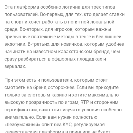
Эта платформа особенно логична для трёх типов
пользователей. Во-первых, для тех, кто делает ставки
на спорт и хочет работать в понятной локальной
среде. Во-вторых, для игроков, которым важны
привычные платёжные методы в тенге и без лишней
экзотики. В-третьих, для новичков, которым удобнее
начинать на известном казахстанском бренде, чем
сразу разбираться в офшорных площадках и
зеркалах.
При этом есть и пользователи, которым стоит
смотреть на бренд осторожнее. Если вы приходите
только за слотовым казино и хотите максимально
высокую прозрачность по играм, RTP и сторонним
сертификатам, вам стоит изучать условия особенно
внимательно. Если вам нужен полностью
«безбумажный» опыт без KYC, регулируемая
казахстанская платформа в принципе не будет