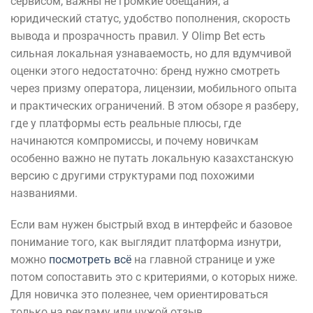
сервисом, важны не громкие обещания, а
юридический статус, удобство пополнения, скорость
вывода и прозрачность правил. У Olimp Bet есть
сильная локальная узнаваемость, но для вдумчивой
оценки этого недостаточно: бренд нужно смотреть
через призму оператора, лицензии, мобильного опыта
и практических ограничений. В этом обзоре я разберу,
где у платформы есть реальные плюсы, где
начинаются компромиссы, и почему новичкам
особенно важно не путать локальную казахстанскую
версию с другими структурами под похожими
названиями.
Если вам нужен быстрый вход в интерфейс и базовое
понимание того, как выглядит платформа изнутри,
можно
посмотреть всё
на главной странице и уже
потом сопоставить это с критериями, о которых ниже.
Для новичка это полезнее, чем ориентироваться
только на рекламу или чужой отзыв.