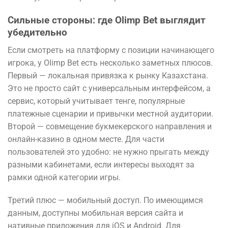
Сильные стороны: где Olimp Bet выглядит
убедительно
Если смотреть на платформу с позиции начинающего
игрока, у Olimp Bet есть несколько заметных плюсов.
Первый — локальная привязка к рынку Казахстана.
Это не просто сайт с универсальным интерфейсом, а
сервис, который учитывает тенге, популярные
платежные сценарии и привычки местной аудитории.
Второй — совмещение букмекерского направления и
онлайн-казино в одном месте. Для части
пользователей это удобно: не нужно прыгать между
разными кабинетами, если интересы выходят за
рамки одной категории игры.
Третий плюс — мобильный доступ. По имеющимся
данным, доступны мобильная версия сайта и
нативные приложения для iOS и Android. Для