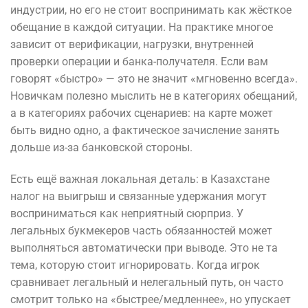
индустрии, но его не стоит воспринимать как жёсткое
обещание в каждой ситуации. На практике многое
зависит от верификации, нагрузки, внутренней
проверки операции и банка-получателя. Если вам
говорят «быстро» — это не значит «мгновенно всегда».
Новичкам полезно мыслить не в категориях обещаний,
а в категориях рабочих сценариев: на карте может
быть видно одно, а фактическое зачисление занять
дольше из-за банковской стороны.
Есть ещё важная локальная деталь: в Казахстане
налог на выигрыш и связанные удержания могут
восприниматься как неприятный сюрприз. У
легальных букмекеров часть обязанностей может
выполняться автоматически при выводе. Это не та
тема, которую стоит игнорировать. Когда игрок
сравнивает легальный и нелегальный путь, он часто
смотрит только на «быстрее/медленнее», но упускает