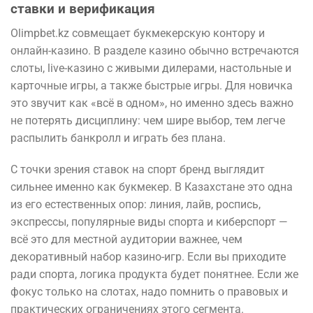
ставки и верификация
Olimpbet.kz совмещает букмекерскую контору и
онлайн-казино. В разделе казино обычно встречаются
слоты, live-казино с живыми дилерами, настольные и
карточные игры, а также быстрые игры. Для новичка
это звучит как «всё в одном», но именно здесь важно
не потерять дисциплину: чем шире выбор, тем легче
распылить банкролл и играть без плана.
С точки зрения ставок на спорт бренд выглядит
сильнее именно как букмекер. В Казахстане это одна
из его естественных опор: линия, лайв, роспись,
экспрессы, популярные виды спорта и киберспорт —
всё это для местной аудитории важнее, чем
декоративный набор казино-игр. Если вы приходите
ради спорта, логика продукта будет понятнее. Если же
фокус только на слотах, надо помнить о правовых и
практических ограничениях этого сегмента.