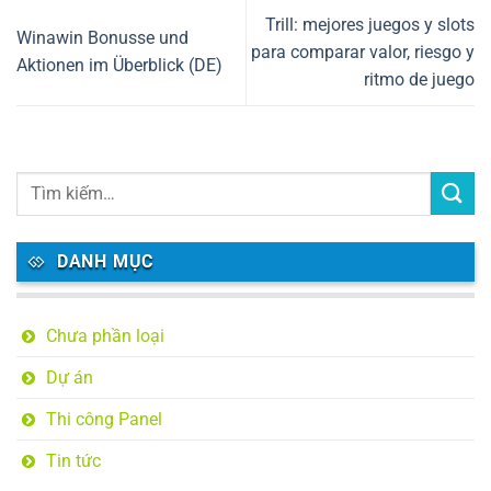
Trill: mejores juegos y slots
Winawin Bonusse und
para comparar valor, riesgo y
Aktionen im Überblick (DE)
ritmo de juego
DANH MỤC
Chưa phần loại
Dự án
Thi công Panel
Tin tức