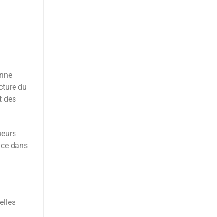
onne
ecture du
t des
ueurs
lace dans
elles