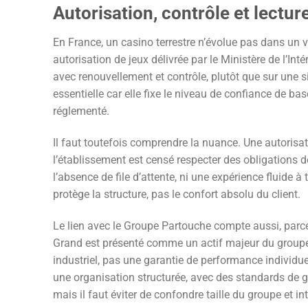
Autorisation, contrôle et lectur
En France, un casino terrestre n’évolue pas dans un 
autorisation de jeux délivrée par le Ministère de l’Inté
avec renouvellement et contrôle, plutôt que sur une si
essentielle car elle fixe le niveau de confiance de b
réglementé.
Il faut toutefois comprendre la nuance. Une autorisat
l’établissement est censé respecter des obligations d
l’absence de file d’attente, ni une expérience fluide à
protège la structure, pas le confort absolu du client.
Le lien avec le Groupe Partouche compte aussi, parce
Grand est présenté comme un actif majeur du groupe,
industriel, pas une garantie de performance individuel
une organisation structurée, avec des standards de gr
mais il faut éviter de confondre taille du groupe et inté