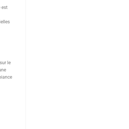
 est
elles
sur le
une
mbiance