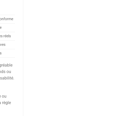
conforme
ée
s réels
ives
s
gréable
onds ou
sabilité.
e ou
a règle