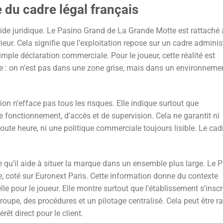
e du cadre légal français
vide juridique. Le Pasino Grand de La Grande Motte est rattaché
rieur. Cela signifie que l’exploitation repose sur un cadre administ
mple déclaration commerciale. Pour le joueur, cette réalité est
ase : on n’est pas dans une zone grise, mais dans un environneme
ion n’efface pas tous les risques. Elle indique surtout que
e fonctionnement, d’accès et de supervision. Cela ne garantit ni
 toute heure, ni une politique commerciale toujours lisible. Le cad
 qu’il aide à situer la marque dans un ensemble plus large. Le 
 coté sur Euronext Paris. Cette information donne du contexte
le pour le joueur. Elle montre surtout que l’établissement s’inscr
oupe, des procédures et un pilotage centralisé. Cela peut être r
rêt direct pour le client.