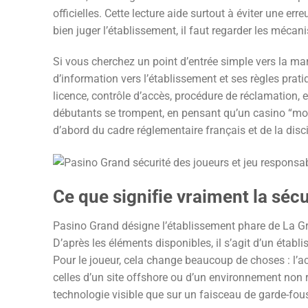
officielles. Cette lecture aide surtout à éviter une erre
bien juger l’établissement, il faut regarder les méc
Si vous cherchez un point d’entrée simple vers la ma
d’information vers l’établissement et ses règles pratiq
licence, contrôle d’accès, procédure de réclamation,
débutants se trompent, en pensant qu’un casino “mod
d’abord du cadre réglementaire français et de la disci
Ce que signifie vraiment la séc
Pasino Grand désigne l’établissement phare de La Gra
D’après les éléments disponibles, il s’agit d’un établ
Pour le joueur, cela change beaucoup de choses : l’ac
celles d’un site offshore ou d’un environnement non 
technologie visible que sur un faisceau de garde-fous