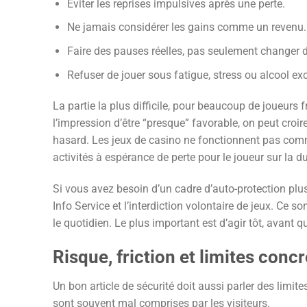
Éviter les reprises impulsives après une perte.
Ne jamais considérer les gains comme un revenu.
Faire des pauses réelles, pas seulement changer d
Refuser de jouer sous fatigue, stress ou alcool exc
La partie la plus difficile, pour beaucoup de joueur
l’impression d’être “presque” favorable, on peut croir
hasard. Les jeux de casino ne fonctionnent pas com
activités à espérance de perte pour le joueur sur la d
Si vous avez besoin d’un cadre d’auto-protection plu
Info Service et l’interdiction volontaire de jeux. Ce 
le quotidien. Le plus important est d’agir tôt, avant qu
Risque, friction et limites conc
Un bon article de sécurité doit aussi parler des limit
sont souvent mal comprises par les visiteurs.