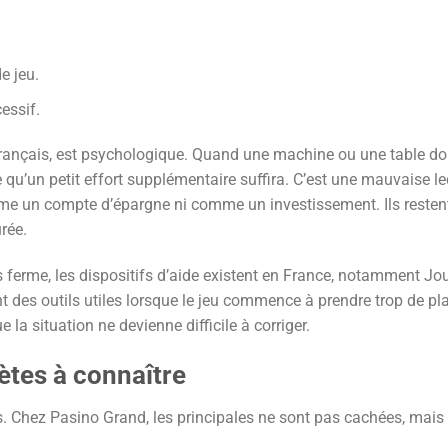
e jeu.
essif.
s français, est psychologique. Quand une machine ou une table d
e qu’un petit effort supplémentaire suffira. C’est une mauvaise l
me un compte d’épargne ni comme un investissement. Ils resten
urée.
s ferme, les dispositifs d’aide existent en France, notamment Jo
sont des outils utiles lorsque le jeu commence à prendre trop de p
e la situation ne devienne difficile à corriger.
rètes à connaître
es. Chez Pasino Grand, les principales ne sont pas cachées, mais 