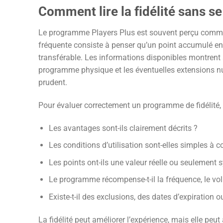
Comment lire la fidélité sans s
Le programme Players Plus est souvent perçu comme un 
fréquente consiste à penser qu’un point accumulé e
transférable. Les informations disponibles montrent au
programme physique et les éventuelles extensions num
prudent.
Pour évaluer correctement un programme de fidélité,
Les avantages sont-ils clairement décrits ?
Les conditions d’utilisation sont-elles simples à 
Les points ont-ils une valeur réelle ou seulement
Le programme récompense-t-il la fréquence, le vol
Existe-t-il des exclusions, des dates d’expiration 
La fidélité peut améliorer l’expérience, mais elle peu