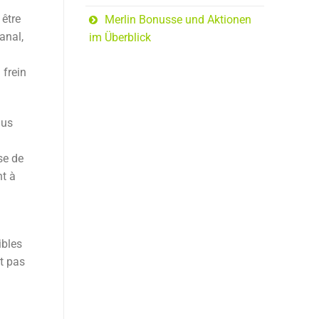
 être
Merlin Bonusse und Aktionen
anal,
im Überblick
 frein
lus
se de
nt à
ibles
ut pas