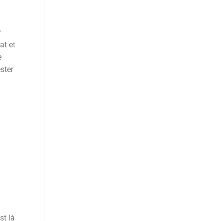
r
at et
e
ster
st là