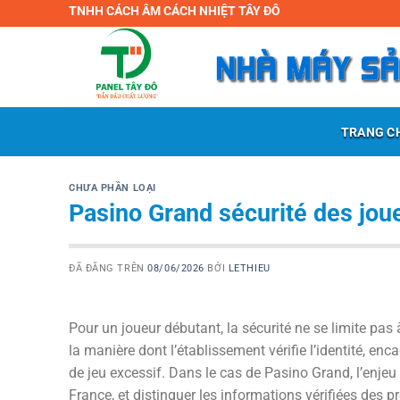
Chuyển
 TY TNHH CÁCH ÂM CÁCH NHIỆT TÂY ĐÔ
đến
nội
dung
TRANG C
CHƯA PHẦN LOẠI
Pasino Grand sécurité des jou
ĐÃ ĐĂNG TRÊN
08/06/2026
BỞI
LETHIEU
Pour un joueur débutant, la sécurité ne se limite pas 
la manière dont l’établissement vérifie l’identité, encad
de jeu excessif. Dans le cas de Pasino Grand, l’enjeu
France, et distinguer les informations vérifiées de