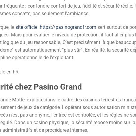
ur fréquente : confondre confort de jeu, fidélité et sécurité réelle.
anismes concrets, pas seulement l’ambiance.
rque, le
site officiel https://pasinograndfr.com
sert surtout de po
ues. Mais pour évaluer le niveau de protection, il faut aller plus l
 et logique du jeu responsable. C’est précisément là que beaucou
erne” est automatiquement “plus sûr”. En réalité, la sécurité d
pline opérationnelle de l’exploitant.
urité chez Pasino Grand
nde Motte, exploité dans le cadre des casinos terrestres frança
issement de jeux de catégorie 1 opérant sous autorisation ministér
cès n’est pas anonyme, l’entrée est contrôlée, et les règles ne so
régulé. Dans un casino physique, la sécurité repose moins sur la
 administratifs et de procédures internes.