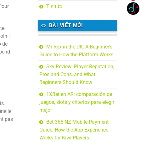
 Pour
Tin tức
BÀI VIẾT MỚI
rte
oin :
p de
Mr Rex in the UK: A Beginner’s
épend
Guide to How the Platform Works
Sky Review: Player Reputation,
Pros and Cons, and What
Beginners Should Know
1XBet en AR: comparación de
juegos, slots y criterios para elegir
is.
mejor
ielle.
nt pas
Bet 365 NZ Mobile Payment
Guide: How the App Experience
Works for Kiwi Players