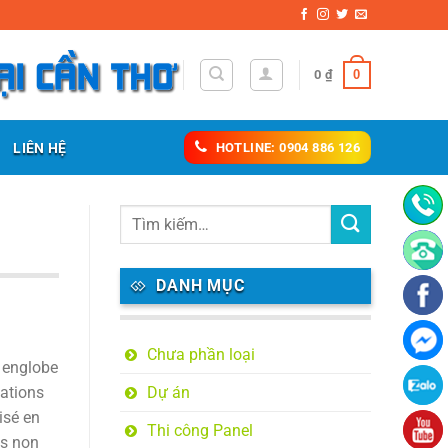
0
0
₫
LIÊN HỆ
HOTLINE: 0904 886 126
DANH MỤC
Chưa phần loại
e englobe
Dự án
uations
isé en
Thi công Panel
es non