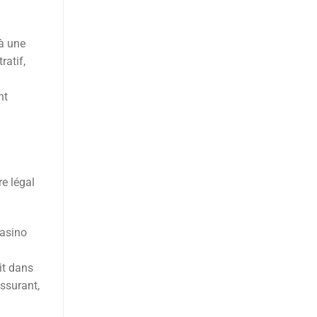
 à une
ratif,
nt
re légal
Pasino
it dans
assurant,