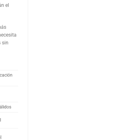
ún el
más
necesita
 sin
icación
álidos
l
l