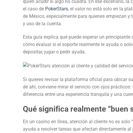
quién acudir si algo no cuadra. En ese escenario, la 
el caso de
PokerStars
, el valor no está solo en la p
de México, especialmente para quienes empiezan y t
y uso de la cuenta.
Esta guía explica qué puede esperar un principiante
cómo evaluar si el soporte realmente le ayuda o solo 
depositar, jugar o pedir ayuda.
Si quieres revisar la plataforma oficial para ubicar 
de ahí, conviene mirar el servicio con ojos prácticos: 
diferencia entre una experiencia tranquila y una cuen
Qué significa realmente “buen s
En un casino en línea, atención al cliente no es sol
ayuda a resolver tareas que afectan directamente al j