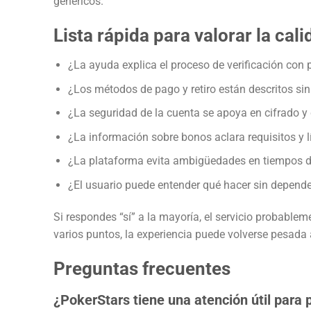
genéricos.
Lista rápida para valorar la cali
¿La ayuda explica el proceso de verificación con 
¿Los métodos de pago y retiro están descritos si
¿La seguridad de la cuenta se apoya en cifrado y 
¿La información sobre bonos aclara requisitos y l
¿La plataforma evita ambigüedades en tiempos de 
¿El usuario puede entender qué hacer sin depend
Si respondes “sí” a la mayoría, el servicio probablem
varios puntos, la experiencia puede volverse pesad
Preguntas frecuentes
¿PokerStars tiene una atención útil para 