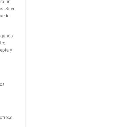
ara un
s. Sirve
puede
algunos
tro
cepta y
ros
ofrece