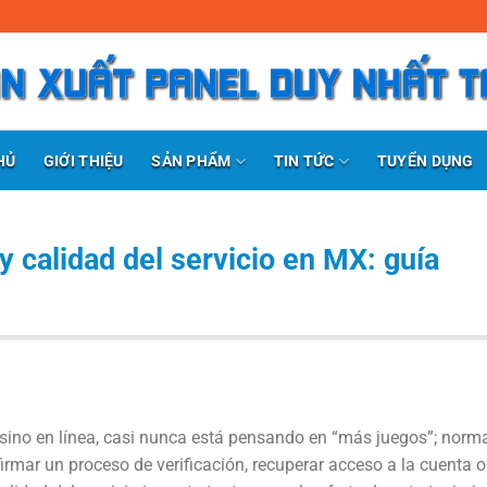
SẢN PHẨM
TIN TỨC
HỦ
GIỚI THIỆU
TUYỂN DỤNG
y calidad del servicio en MX: guía
ino en línea, casi nunca está pensando en “más juegos”; norm
nfirmar un proceso de verificación, recuperar acceso a la cuenta o