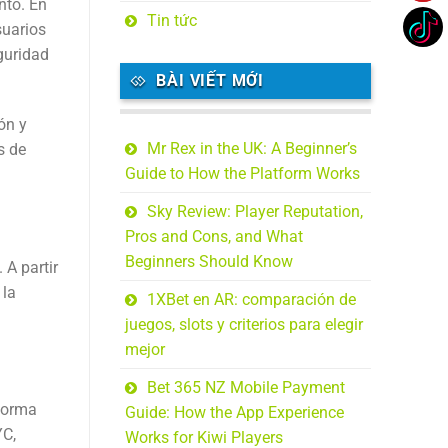
nto. En
Tin tức
suarios
guridad
BÀI VIẾT MỚI
ón y
Mr Rex in the UK: A Beginner’s
s de
Guide to How the Platform Works
Sky Review: Player Reputation,
Pros and Cons, and What
Beginners Should Know
 A partir
 la
1XBet en AR: comparación de
juegos, slots y criterios para elegir
mejor
Bet 365 NZ Mobile Payment
aforma
Guide: How the App Experience
YC,
Works for Kiwi Players