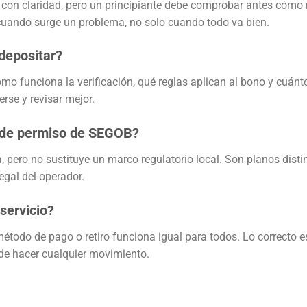
e con claridad, pero un principiante debe comprobar antes cómo
a cuando surge un problema, no solo cuando todo va bien.
depositar?
mo funciona la verificación, qué reglas aplican al bono y cuánt
erse y revisar mejor.
a de permiso de SEGOB?
, pero no sustituye un marco regulatorio local. Son planos disti
legal del operador.
servicio?
étodo de pago o retiro funciona igual para todos. Lo correcto e
 de hacer cualquier movimiento.