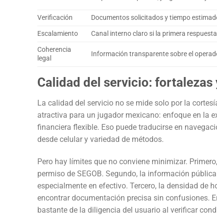
Verificación
Documentos solicitados y tiempo estimado
Escalamiento
Canal interno claro si la primera respuest
Coherencia
Información transparente sobre el operador
legal
Calidad del servicio: fortalezas 
La calidad del servicio no se mide solo por la corte
atractiva para un jugador mexicano: enfoque en la ex
financiera flexible. Eso puede traducirse en navega
desde celular y variedad de métodos.
Pero hay límites que no conviene minimizar. Primero,
permiso de SEGOB. Segundo, la información pública di
especialmente en efectivo. Tercero, la densidad de
encontrar documentación precisa sin confusiones. En
bastante de la diligencia del usuario al verificar co