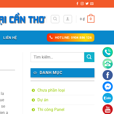
0
0
₫
LIÊN HỆ
HOTLINE: 0904 886 126
DANH MỤC
Chưa phần loại
 la
Dự án
que
 se
Thi công Panel
den a