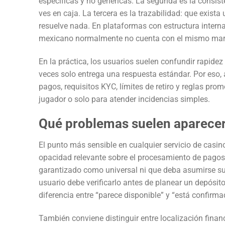
específicas y no genéricas. La segunda es la consist
ves en caja. La tercera es la trazabilidad: que exist
resuelve nada. En plataformas con estructura interna
mexicano normalmente no cuenta con el mismo marco
En la práctica, los usuarios suelen confundir rapide
veces solo entrega una respuesta estándar. Por eso, 
pagos, requisitos KYC, límites de retiro y reglas pr
jugador o solo para atender incidencias simples.
Qué problemas suelen aparecer
El punto más sensible en cualquier servicio de casino
opacidad relevante sobre el procesamiento de pagos
garantizado como universal ni que deba asumirse su d
usuario debe verificarlo antes de planear un depósi
diferencia entre “parece disponible” y “está confirm
También conviene distinguir entre localización financi