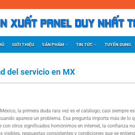
SẢN PHẨM
TIN TỨC
HỦ
GIỚI THIỆU
TUYỂN DỤNG
ad del servicio en MX
xico, la primera duda rara vez es el catálogo; casi siempre es
cio cuando aparece un problema. Esa pregunta importa más de lo 
 con otros significados homónimos en internet, la confianza no
s visibles, respuestas consistentes y condiciones que se entien