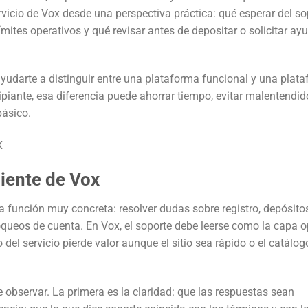
rvicio de Vox desde una perspectiva práctica: qué esperar del so
mites operativos y qué revisar antes de depositar o solicitar ayu
ayudarte a distinguir entre una plataforma funcional y una plat
ipiante, esa diferencia puede ahorrar tiempo, evitar malentendi
básico.
liente de Vox
a función muy concreta: resolver dudas sobre registro, depósitos
bloqueos de cuenta. En Vox, el soporte debe leerse como la capa o
 del servicio pierde valor aunque el sitio sea rápido o el catálog
e observar. La primera es la claridad: que las respuestas sean