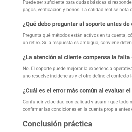
Puede ser suficiente para dudas básicas si respond
pagos, verificación y bonos. La calidad real se not
¿Qué debo preguntar al soporte antes de 
Pregunta qué métodos están activos en tu cuenta, có
un retiro. Si la respuesta es ambigua, conviene deten
¿La atención al cliente compensa la falt
No. El soporte puede mejorar la experiencia operativa
uno resuelve incidencias y el otro define el contexto 
¿Cuál es el error más común al evaluar el 
Confundir velocidad con calidad y asumir que todo m
confirmar las condiciones en la cuenta propia antes
Conclusión práctica