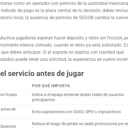
ntarse como un operador con permiso de la autoridad mexicana
el método de pago es la pieza central de tu decisión, debes revisar
ulatorio local, la ausencia de permiso de SEGOB cambia la conv
 Muchos jugadores esperan hacer depósito y retiro sin fricción, p
l momento menos cómodo: cuando el retiro ya está solicitado. E
que debes anticipar. Si el soporte no explica con claridad qué
tados puede tener una solicitud, la experiencia se vuelve incier
el servicio antes de jugar
POR QUÉ IMPORTA
con frases
Indica si el equipo entiende dudas reales de usuarios
principiantes
o antes de
Evita suposiciones con OXXO, SPEI o criptoactivos
Reduce el riesgo de perder un saldo promocional por er
xclusiones