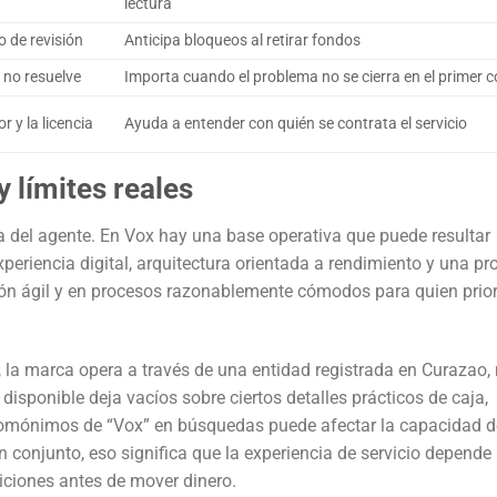
lectura
 de revisión
Anticipa bloqueos al retirar fondos
a no resuelve
Importa cuando el problema no se cierra en el primer 
 y la licencia
Ayuda a entender con quién se contrata el servicio
y límites reales
sía del agente. En Vox hay una base operativa que puede resultar
periencia digital, arquitectura orientada a rendimiento y una p
ción ágil y en procesos razonablemente cómodos para quien prio
 la marca opera a través de una entidad registrada en Curazao,
sponible deja vacíos sobre ciertos detalles prácticos de caja,
 homónimos de “Vox” en búsquedas puede afectar la capacidad d
 conjunto, eso significa que la experiencia de servicio depende
ndiciones antes de mover dinero.