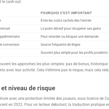
t le cash-out.
POURQUOI C’EST IMPORTANT
e
Évite les coûts cachés dès l’entrée
ventuel
Le point décisif pour récupérer ses gains
 supplémentaire
Peut retarder ou bloquer une demande
 de conversion
Source fréquente de litiges
Souvent plus simple pour les profils prudents
 souvent les approches les plus simples: pas de bonus, historique
 avec leur activité. Cela n’élimine pas le risque, mais cela rédu
 et niveau de risque
hore avec une protection limitée des joueurs, sous licence de C
écent en 2022. Pour un lecteur débutant, la traduction pratique e