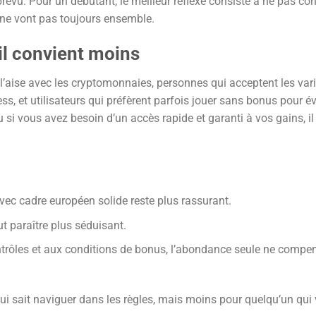
prévu. Pour un débutant, le meilleur réflexe consiste à ne pas co
 ne vont pas toujours ensemble.
 il convient moins
à l’aise avec les cryptomonnaies, personnes qui acceptent les var
s, et utilisateurs qui préfèrent parfois jouer sans bonus pour évi
 si vous avez besoin d’un accès rapide et garanti à vos gains, il
vec cadre européen solide reste plus rassurant.
t paraître plus séduisant.
contrôles et aux conditions de bonus, l’abondance seule ne compe
qui sait naviguer dans les règles, mais moins pour quelqu’un qui