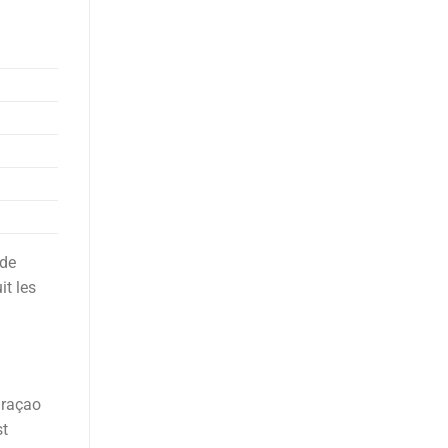
 de
it les
uraçao
st