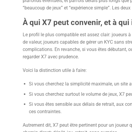
plafonds éventuels, et parfois délais plus longs que 
“beaucoup de jeux” et “expérience simple”. Les deux
À qui X7 peut convenir, et à qui
Le profil le plus compatible est assez clair: joueurs 
de valeur, joueurs capables de gérer un KYC sans stres
complications. En revanche, si vous êtes débutant, ou
regarder X7 avec prudence.
Voici la distinction utile à faire:
Si vous cherchez la simplicité maximale, un site a
Si vous cherchez surtout le volume de jeux, X7 peu
Si vous êtes sensible aux délais de retrait, aux 
ces contraintes.
Autrement dit, X7 peut être pertinent pour un joueur 