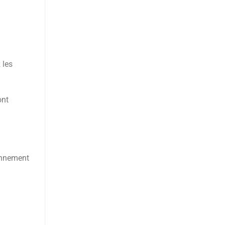
 les
ont
ionnement