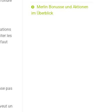
nfondre
Merlin Bonusse und Aktionen
im Überblick
iations
ter les
 faut
nse pas
 veut un