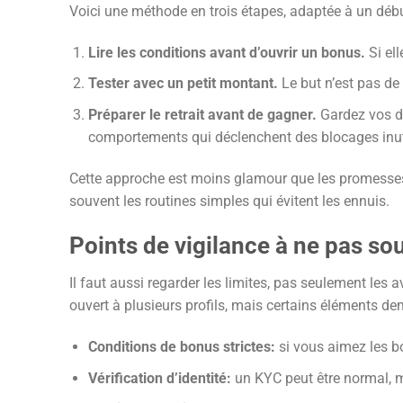
Voici une méthode en trois étapes, adaptée à un déb
Lire les conditions avant d’ouvrir un bonus.
Si ell
Tester avec un petit montant.
Le but n’est pas de 
Préparer le retrait avant de gagner.
Gardez vos doc
comportements qui déclenchent des blocages inut
Cette approche est moins glamour que les promesses m
souvent les routines simples qui évitent les ennuis.
Points de vigilance à ne pas so
Il faut aussi regarder les limites, pas seulement le
ouvert à plusieurs profils, mais certains éléments de
Conditions de bonus strictes:
si vous aimez les b
Vérification d’identité:
un KYC peut être normal, ma