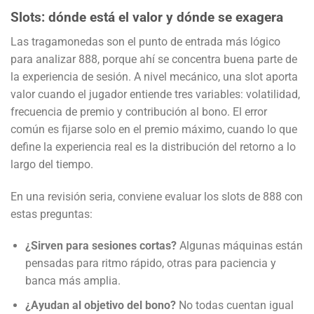
Slots: dónde está el valor y dónde se exagera
Las tragamonedas son el punto de entrada más lógico
para analizar 888, porque ahí se concentra buena parte de
la experiencia de sesión. A nivel mecánico, una slot aporta
valor cuando el jugador entiende tres variables: volatilidad,
frecuencia de premio y contribución al bono. El error
común es fijarse solo en el premio máximo, cuando lo que
define la experiencia real es la distribución del retorno a lo
largo del tiempo.
En una revisión seria, conviene evaluar los slots de 888 con
estas preguntas:
¿Sirven para sesiones cortas?
Algunas máquinas están
pensadas para ritmo rápido, otras para paciencia y
banca más amplia.
¿Ayudan al objetivo del bono?
No todas cuentan igual