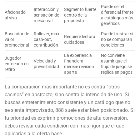
Puede ser el
Interacción y
Segmento fuerte
Aficionado
diferencial frente
sensación de
dentro de la
al vivo
a catálogos más
mesa real
propuesta
genéricos
Buscador de
Rollover, max
Puede frustrar si
Requiere lectura
valor
cash-out,
no se comparan
cuidadosa
promocional
contribución
condiciones
La experiencia
No conviene
Jugador
Velocidad y
financiera
asumir que el
enfocado en
previsibilidad
merece revisión
flujo de juego se
retiro
aparte
replica en pagos
La comparación más importante no es contra “otros
casinos” en abstracto, sino contra la intención de uso. Si
buscas entretenimiento consistente y un catálogo que no
se sienta improvisado, 888 suele estar bien posicionado. Si
tu prioridad es exprimir promociones de alta conversión,
debes revisar cada condición con más rigor que el que
aplicarías a la oferta base.