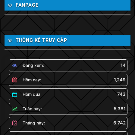
FANPAGE
THỐNG KÊ TRUY CẬP
14
Đang xem:
1,249
Hôm nay:
743
Hôm qua:
5,381
Tuần này:
6,742
Tháng này: