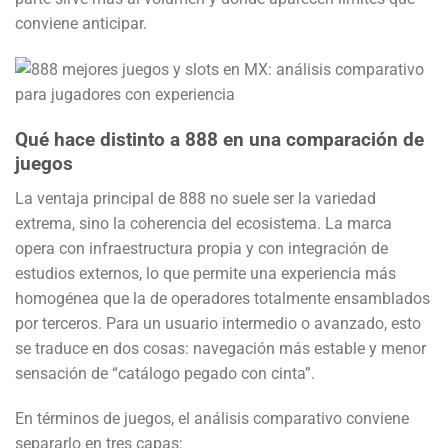
conviene anticipar.
Qué hace distinto a 888 en una comparación de
juegos
La ventaja principal de 888 no suele ser la variedad
extrema, sino la coherencia del ecosistema. La marca
opera con infraestructura propia y con integración de
estudios externos, lo que permite una experiencia más
homogénea que la de operadores totalmente ensamblados
por terceros. Para un usuario intermedio o avanzado, esto
se traduce en dos cosas: navegación más estable y menor
sensación de “catálogo pegado con cinta”.
En términos de juegos, el análisis comparativo conviene
separarlo en tres capas: