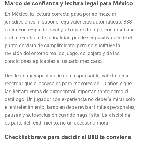
Marco de confianza y lectura legal para México
En México, la lectura correcta pasa por no mezclar
jurisdicciones ni suponer equivalencias automáticas. 888
opera con respaldo local y, al mismo tiempo, con una base
global regulada. Esa dualidad puede ser positiva desde el
punto de vista de cumplimiento, pero no sustituye la
revisión del entorno real de juego, del cajero y de las
condiciones aplicables al usuario mexicano.
Desde una perspectiva de uso responsable, vale la pena
recordar que el acceso es para mayores de 18 años y que
las herramientas de autocontrol importan tanto como el
catálogo. Un jugador con experiencia no debería mirar solo
el entretenimiento; también debe revisar límites personales,
pausas y autoexclusión cuando haga falta. La disciplina
es parte del rendimiento, no un accesorio moral.
Checklist breve para decidir si 888 te conviene