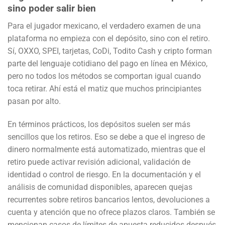
sino poder salir bien
Para el jugador mexicano, el verdadero examen de una
plataforma no empieza con el depósito, sino con el retiro.
Sí, OXXO, SPEI, tarjetas, CoDi, Todito Cash y cripto forman
parte del lenguaje cotidiano del pago en línea en México,
pero no todos los métodos se comportan igual cuando
toca retirar. Ahí está el matiz que muchos principiantes
pasan por alto.
En términos prácticos, los depósitos suelen ser más
sencillos que los retiros. Eso se debe a que el ingreso de
dinero normalmente está automatizado, mientras que el
retiro puede activar revisión adicional, validación de
identidad o control de riesgo. En la documentación y el
análisis de comunidad disponibles, aparecen quejas
recurrentes sobre retiros bancarios lentos, devoluciones a
cuenta y atención que no ofrece plazos claros. También se
mencionan casos de límites de apuesta reducidos después