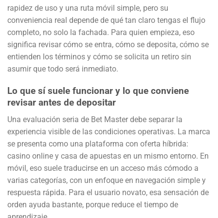
rapidez de uso y una ruta móvil simple, pero su
conveniencia real depende de qué tan claro tengas el flujo
completo, no solo la fachada. Para quien empieza, eso
significa revisar cómo se entra, cómo se deposita, cómo se
entienden los términos y cómo se solicita un retiro sin
asumir que todo será inmediato.
Lo que sí suele funcionar y lo que conviene
revisar antes de depositar
Una evaluación seria de Bet Master debe separar la
experiencia visible de las condiciones operativas. La marca
se presenta como una plataforma con oferta híbrida:
casino online y casa de apuestas en un mismo entorno. En
móvil, eso suele traducirse en un acceso más cómodo a
varias categorías, con un enfoque en navegación simple y
respuesta rápida. Para el usuario novato, esa sensación de
orden ayuda bastante, porque reduce el tiempo de
aprendizaje.