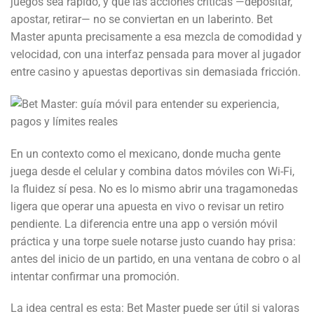
juegos sea rápido, y que las acciones críticas —depositar,
apostar, retirar— no se conviertan en un laberinto. Bet
Master apunta precisamente a esa mezcla de comodidad y
velocidad, con una interfaz pensada para mover al jugador
entre casino y apuestas deportivas sin demasiada fricción.
En un contexto como el mexicano, donde mucha gente
juega desde el celular y combina datos móviles con Wi-Fi,
la fluidez sí pesa. No es lo mismo abrir una tragamonedas
ligera que operar una apuesta en vivo o revisar un retiro
pendiente. La diferencia entre una app o versión móvil
práctica y una torpe suele notarse justo cuando hay prisa:
antes del inicio de un partido, en una ventana de cobro o al
intentar confirmar una promoción.
La idea central es esta: Bet Master puede ser útil si valoras