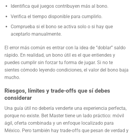
Identifica qué juegos contribuyen más al bono.
Verifica el tiempo disponible para cumplirlo.
Comprueba si el bono se activa solo o si hay que
aceptarlo manualmente.
El error más común es entrar con la idea de “doblar” saldo
rápido. En realidad, un bono útil es el que entiendes y
puedes cumplir sin forzar tu forma de jugar. Si no te
sientes cómodo leyendo condiciones, el valor del bono baja
mucho.
Riesgos, límites y trade-offs que sí debes
considerar
Una guía útil no debería venderte una experiencia perfecta,
porque no existe. Bet Master tiene un lado práctico: móvil
ágil, oferta combinada y un enfoque localizado para
México. Pero también hay trade-offs que pesan de verdad y