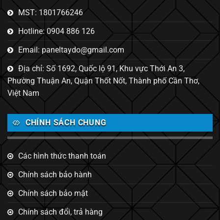
MST: 1801766246
Hotline: 0904 886 126
Email: paneltaydo@gmail.com
Địa chỉ: Số 1692, Quốc lộ 91, Khu vực Thới An 3,
Phường Thuận An, Quận Thốt Nốt, Thành phố Cần Thơ,
Việt Nam
CHÍNH SÁCH CHUNG
Các hình thức thanh toán
Chính sách bảo hành
Chính sách bảo mật
Chính sách đổi, trả hàng