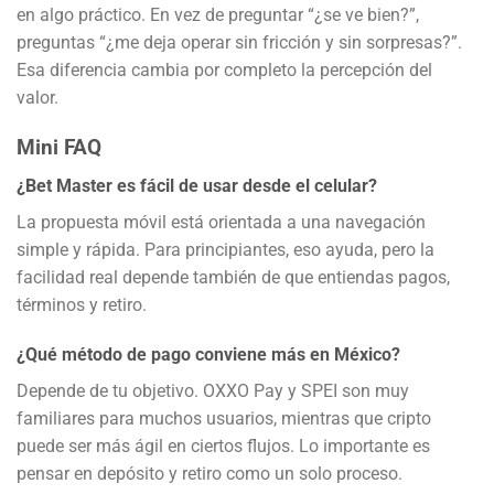
en algo práctico. En vez de preguntar “¿se ve bien?”,
preguntas “¿me deja operar sin fricción y sin sorpresas?”.
Esa diferencia cambia por completo la percepción del
valor.
Mini FAQ
¿Bet Master es fácil de usar desde el celular?
La propuesta móvil está orientada a una navegación
simple y rápida. Para principiantes, eso ayuda, pero la
facilidad real depende también de que entiendas pagos,
términos y retiro.
¿Qué método de pago conviene más en México?
Depende de tu objetivo. OXXO Pay y SPEI son muy
familiares para muchos usuarios, mientras que cripto
puede ser más ágil en ciertos flujos. Lo importante es
pensar en depósito y retiro como un solo proceso.