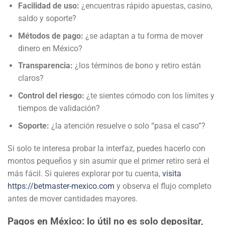
Facilidad de uso:
¿encuentras rápido apuestas, casino,
saldo y soporte?
Métodos de pago:
¿se adaptan a tu forma de mover
dinero en México?
Transparencia:
¿los términos de bono y retiro están
claros?
Control del riesgo:
¿te sientes cómodo con los límites y
tiempos de validación?
Soporte:
¿la atención resuelve o solo “pasa el caso”?
Si solo te interesa probar la interfaz, puedes hacerlo con
montos pequeños y sin asumir que el primer retiro será el
más fácil. Si quieres explorar por tu cuenta,
visita
https://betmaster-mexico.com
y observa el flujo completo
antes de mover cantidades mayores.
Pagos en México: lo útil no es solo depositar,