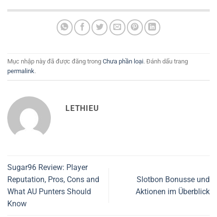
Mục nhập này đã được đăng trong
Chưa phần loại
. Đánh dấu trang
permalink
.
LETHIEU
Sugar96 Review: Player
Reputation, Pros, Cons and
Slotbon Bonusse und
What AU Punters Should
Aktionen im Überblick
Know