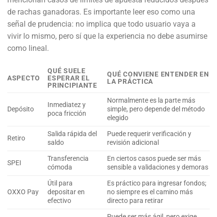
de rachas ganadoras. Es importante leer eso como una
señal de prudencia: no implica que todo usuario vaya a
vivir lo mismo, pero sí que la experiencia no debe asumirse
como lineal.
QUÉ SUELE
QUÉ CONVIENE ENTENDER EN
ASPECTO
ESPERAR EL
LA PRÁCTICA
PRINCIPIANTE
Normalmente es la parte más
Inmediatez y
Depósito
simple, pero depende del método
poca fricción
elegido
Salida rápida del
Puede requerir verificación y
Retiro
saldo
revisión adicional
Transferencia
En ciertos casos puede ser más
SPEI
cómoda
sensible a validaciones y demoras
Útil para
Es práctico para ingresar fondos;
OXXO Pay
depositar en
no siempre es el camino más
efectivo
directo para retirar
Puede ser más ágil, pero exige