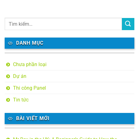
DANH MỤC
Chưa phần loại
Dự án
Thi công Panel
Tin tức
BÀI VIẾT MỚI