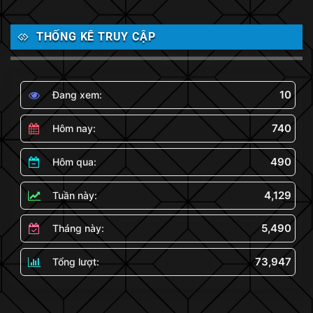
THỐNG KÊ TRUY CẬP
10
Đang xem:
740
Hôm nay:
490
Hôm qua:
4,129
Tuần này:
5,490
Tháng này:
73,947
Tổng lượt: