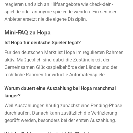
reagieren und sich an Hilfsangebote wie check-dein-
spiel.de oder anonyme-spieler.de wenden. Ein seriöser
Anbieter ersetzt nie die eigene Disziplin.
Mini-FAQ zu Hopa
Ist Hopa für deutsche Spieler legal?
Für den deutschen Markt ist Hopa im regulierten Rahmen
aktiv. Maßgeblich sind dabei die Zuständigkeit der
Gemeinsamen Glücksspielbehörde der Länder und der
rechtliche Rahmen für virtuelle Automatenspiele.
Warum dauert eine Auszahlung bei Hopa manchmal
länger?
Weil Auszahlungen häufig zunächst eine Pending-Phase
durchlaufen. Danach kann zusätzlich die Verifizierung
geprüft werden, besonders bei der ersten Auszahlung.