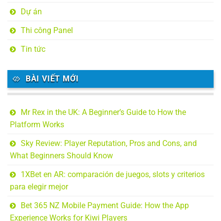
Dự án
Thi công Panel
Tin tức
BÀI VIẾT MỚI
Mr Rex in the UK: A Beginner’s Guide to How the
Platform Works
Sky Review: Player Reputation, Pros and Cons, and
What Beginners Should Know
1XBet en AR: comparación de juegos, slots y criterios
para elegir mejor
Bet 365 NZ Mobile Payment Guide: How the App
Experience Works for Kiwi Players