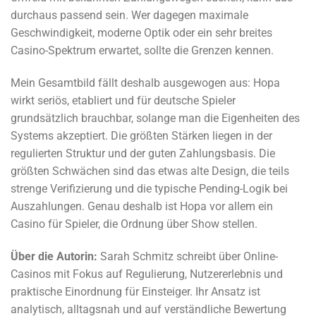
durchaus passend sein. Wer dagegen maximale
Geschwindigkeit, moderne Optik oder ein sehr breites
Casino-Spektrum erwartet, sollte die Grenzen kennen.
Mein Gesamtbild fällt deshalb ausgewogen aus: Hopa
wirkt seriös, etabliert und für deutsche Spieler
grundsätzlich brauchbar, solange man die Eigenheiten des
Systems akzeptiert. Die größten Stärken liegen in der
regulierten Struktur und der guten Zahlungsbasis. Die
größten Schwächen sind das etwas alte Design, die teils
strenge Verifizierung und die typische Pending-Logik bei
Auszahlungen. Genau deshalb ist Hopa vor allem ein
Casino für Spieler, die Ordnung über Show stellen.
Über die Autorin:
Sarah Schmitz schreibt über Online-
Casinos mit Fokus auf Regulierung, Nutzererlebnis und
praktische Einordnung für Einsteiger. Ihr Ansatz ist
analytisch, alltagsnah und auf verständliche Bewertung