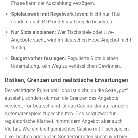
Phase kann die Auszahlung verzögern.
Spielauswahl mit Regelwerk lesen:
Nicht nur Titel,
sondern auch RTP und Einsatzregeln beachten.
Nur Slots einplanen:
Wer Tischspiele oder Live-
Angebote sucht, wird im deutschen Hopa-Angebot nicht
fündig.
Budget vorher festlegen:
Regulierte Slots bleiben
Unterhaltung, kein Weg zu verlässlichen Gewinnen.
Risiken, Grenzen und realistische Erwartungen
Der wichtigste Punkt bei Hopa ist nicht, ob die Seite „gut“
aussieht, sondern ob man die Grenzen des Angebots
versteht. Für Deutschland ist das Casino klar auf virtuelle
Automatenspiele zugeschnitten. Das sorgt zwar für
regulatorische Klarheit, nimmt dem Angebot aber auch
Vielfalt. Wer ein breit gemischtes Casino mit Tischspielen,
Live-Tischen oder vielen Sonderformaten sucht, wird hier