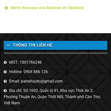
Merlin Bonusse und Aktionen im Überblick
THÔNG TIN LIÊN HỆ
MST: 1801766246
Hotline: 0904 886 126
Email: paneltaydo@gmail.com
Địa chỉ: Số 1692, Quốc lộ 91, Khu vực Thới An 3,
Phường Thuận An, Quận Thốt Nốt, Thành phố Cần Thơ,
Việt Nam