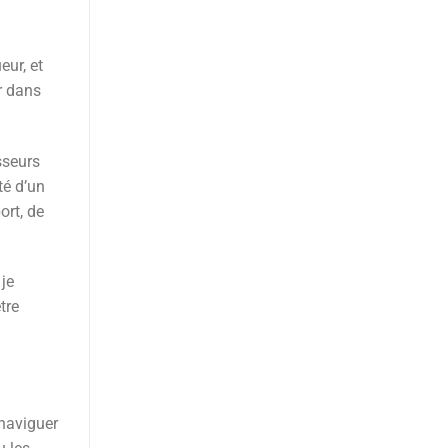
eur, et
r dans
sseurs
té d’un
ort, de
 je
tre
 naviguer