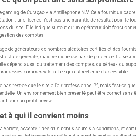
 e-gaming de Curaçao via Antillephone N.V. Cela fournit un cadre
étation : une licence n’est pas une garantie de résultat pour le jou
ions du site. Elle indique surtout qu’un opérateur doit fonctionne
 gestion des comptes.
ge de générateurs de nombres aléatoires certifiés et des fourni
rastructure générale, mais ne dispense pas de prudence. La sécuri
elle dépend aussi du traitement des comptes, du sérieux du supp
s promesses commerciales et ce qui est réellement accessible.
pas “est-ce que le site a l’air professionnel ?”, mais “est-ce que
ntielle. Un environnement bien présenté peut être correct sans ê
eant pour un profil novice.
et à qui il convient moins
 variété, accepte l’idée d’un bonus soumis à conditions, et sait