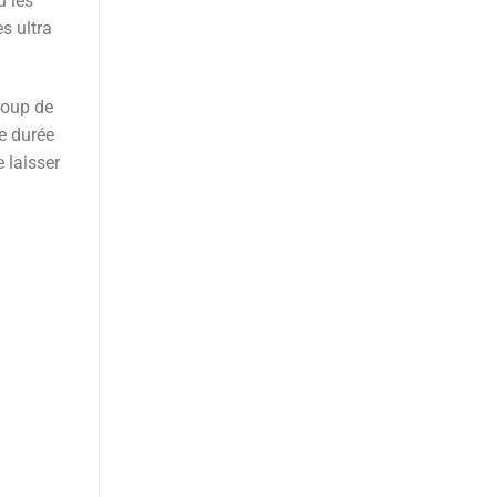
u les
s ultra
ucoup de
e durée
 laisser