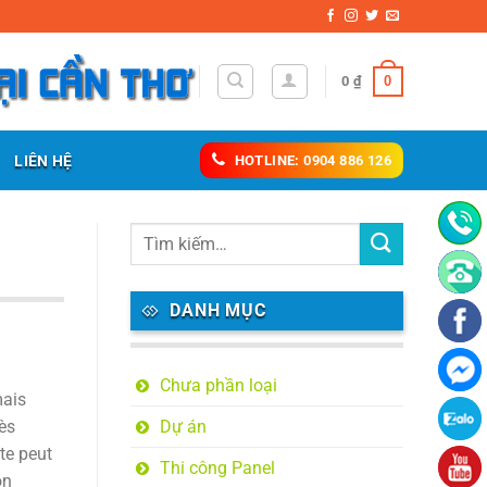
0
0
₫
LIÊN HỆ
HOTLINE: 0904 886 126
DANH MỤC
Chưa phần loại
mais
Dự án
ès
te peut
Thi công Panel
on