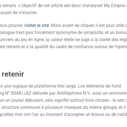
 retraits. L’objectif de cet article est donc d’analyser My Empire
 avant de s’inscrire.
 vous pouvez
visiter le site
. Mais avant de cliquer, il est plus utile 
atalogue n’est pas forcément synonyme de simplicité, et un bonu
nivers du jeu en ligne, la valeur réelle se juge à la clarté des règl
s retraits et à la qualité du cadre de confiance autour de l’opéra
 retenir
ns une logique de plateforme très large. Les éléments de fond
ng N° 8048/JAZ délivrée par Antillephone N.V., avec un environ
un joueur débutant, cela signifie surtout trois choses : le site
une structure commune à plusieurs marques du même groupe, et il
 qu’elles n’en ont l’air au moment d’accepter un bonus ou de vali