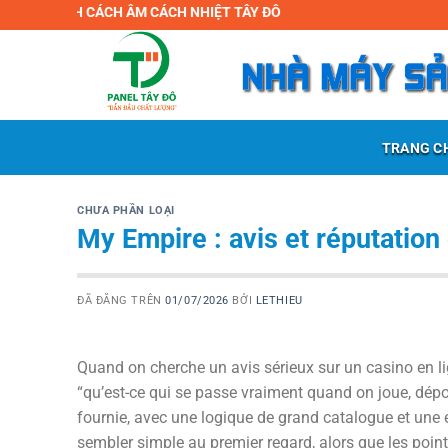
Chuyển
HH CÁCH ÂM CÁCH NHIỆT TÂY ĐÔ
đến
nội
dung
TRANG C
CHƯA PHẦN LOẠI
My Empire : avis et réputation 
ĐÃ ĐĂNG TRÊN
01/07/2026
BỞI
LETHIEU
Quand on cherche un avis sérieux sur un casino en lign
“qu’est-ce qui se passe vraiment quand on joue, dép
fournie, avec une logique de grand catalogue et une e
sembler simple au premier regard, alors que les point