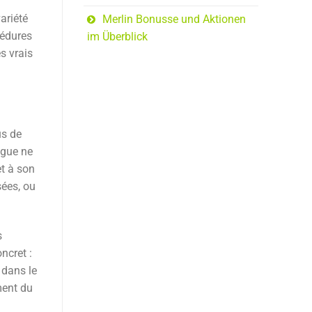
ariété
Merlin Bonusse und Aktionen
cédures
im Überblick
s vrais
us de
ogue ne
et à son
sées, ou
s
ncret :
 dans le
ment du