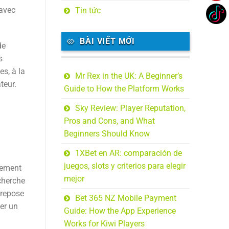
 avec
Tin tức
BÀI VIẾT MỚI
de
s
es, à la
Mr Rex in the UK: A Beginner’s
teur.
Guide to How the Platform Works
Sky Review: Player Reputation,
Pros and Cons, and What
Beginners Should Know
1XBet en AR: comparación de
juegos, slots y criterios para elegir
nement
mejor
 cherche
 repose
Bet 365 NZ Mobile Payment
der un
Guide: How the App Experience
Works for Kiwi Players