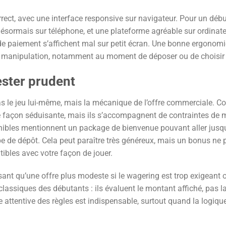
ect, avec une interface responsive sur navigateur. Pour un débu
désormais sur téléphone, et une plateforme agréable sur ordinat
s de paiement s’affichent mal sur petit écran. Une bonne ergonom
rs de manipulation, notamment au moment de déposer ou de choisir 
rester prudent
pas le jeu lui-même, mais la mécanique de l’offre commerciale.
e façon séduisante, mais ils s’accompagnent de contraintes de m
onibles mentionnent un package de bienvenue pouvant aller jusq
ype de dépôt. Cela peut paraître très généreux, mais un bonus ne 
tibles avec votre façon de jouer.
ant qu’une offre plus modeste si le wagering est trop exigeant o
 classiques des débutants : ils évaluent le montant affiché, pas l
ture attentive des règles est indispensable, surtout quand la logiqu