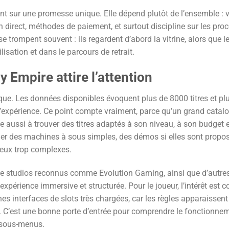
ent sur une promesse unique. Elle dépend plutôt de l’ensemble : v
n direct, méthodes de paiement, et surtout discipline sur les pro
 trompent souvent : ils regardent d’abord la vitrine, alors que le
isation et dans le parcours de retrait.
 Empire attire l’attention
que. Les données disponibles évoquent plus de 8000 titres et pl
 l’expérience. Ce point compte vraiment, parce qu’un grand catal
de aussi à trouver des titres adaptés à son niveau, à son budget 
gier des machines à sous simples, des démos si elles sont propo
 jeux trop complexes.
e de studios reconnus comme Evolution Gaming, ainsi que d’autre
périence immersive et structurée. Pour le joueur, l’intérêt est co
nes interfaces de slots très chargées, car les règles apparaissent
ble. C’est une bonne porte d’entrée pour comprendre le fonctionne
 sous-menus.