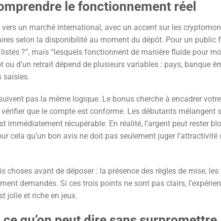
 comprendre le fonctionnement réel
 vers un marché international, avec un accent sur les cryptomon
es selon la disponibilité au moment du dépôt. Pour un public f
istés ?”, mais “lesquels fonctionnent de manière fluide pour moi
 ou d’un retrait dépend de plusieurs variables : pays, banque ém
 saisies.
e suivent pas la même logique. Le bonus cherche à encadrer votre 
he à vérifier que le compte est conforme. Les débutants mélangent
t immédiatement récupérable. En réalité, l’argent peut rester bl
ur cela qu’un bon avis ne doit pas seulement juger l’attractivité d
rois choses avant de déposer : la présence des règles de mise, les 
lement demandés. Si ces trois points ne sont pas clairs, l’expérie
 jolie et riche en jeux.
: ce qu’on peut dire sans surpromettre