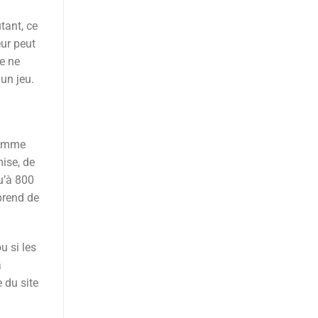
tant, ce
eur peut
ie ne
un jeu.
 Comme
ise, de
u’à 800
prend de
u si les
a
e du site