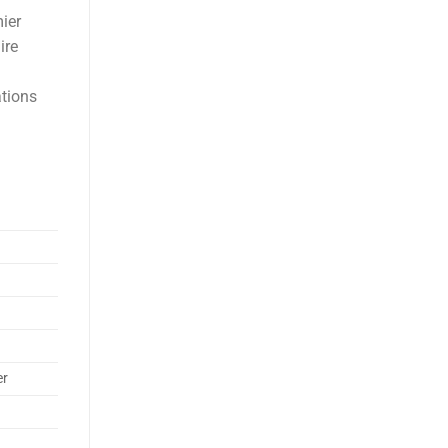
mier
ire
ations
er