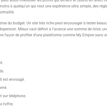
eut aussi intéresser les profils qui aiment le casino en direct o
moins à quelqu’un qui veut une expérience ultra simple, des règle
formalité.
aîtrise du budget. Un site très riche peut encourager à tester bea
ispersion. Mieux vaut définir à l’avance une somme de loisir, un
leure façon de profiter d’une plateforme comme My Empire sans se
t.
ds.
t est envisagé.
sumé.
t sur téléphone.
 l’offre.