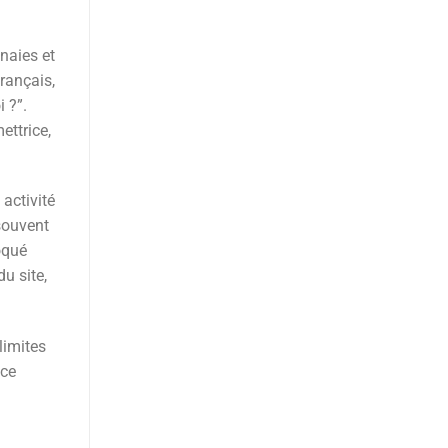
naies et
rançais,
 ?”.
ettrice,
activité
 souvent
oqué
u site,
limites
nce