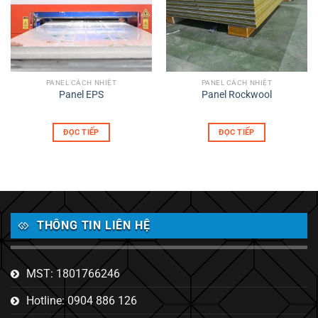
PANEL CÁCH NHIỆT
PANEL CÁCH NHIỆT
Panel EPS
Panel Rockwool
ĐỌC TIẾP
ĐỌC TIẾP
THÔNG TIN LIÊN HỆ
MST: 1801766246
Hotline: 0904 886 126