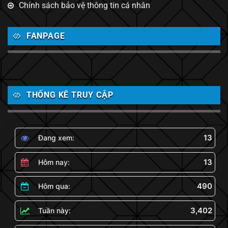
Chính sách bảo vệ thông tin cá nhân
FANPAGE
THỐNG KÊ TRUY CẬP
13
Đang xem:
13
Hôm nay:
490
Hôm qua:
3,402
Tuần này: