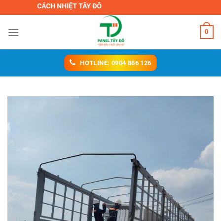
Chuyển
M CÁCH NHIỆT TÂY ĐÔ
đến
nội
0
dung
HOTLINE: 0904 886 126